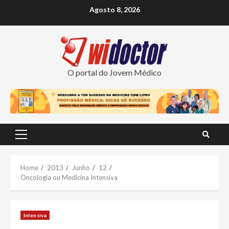
Skip
Agosto 8, 2026
to
content
O portal do Jovem Médico
Primary
Menu
Home
2013
Junho
12
Oncologia ou Medicina Intensiva
Intensiva