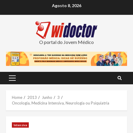
Skip
Agosto 8, 2026
to
content
O portal do Jovem Médico
Primary
Menu
Home
2013
Junho
3
Oncologia, Medicina Intensiva, Neurologia ou Psiquiatria
Intensiva