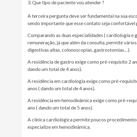
Que tipo de paciente vou atender ?
A terceira pergunta deve ser fundamental na sua escol
sendo importante que esse contato seja confortável 
Comparando as duas especialidades ( cardiologia e g
remuneração, já que além da consulta, permite vário
digestivas altas, colonoscopias, gastrostomias…).
A residência de gastro exige como pré-requisito 2 an
dando um total de 4 anos).
A residência em cardiologia exige como pré-requisito
anos ( dando um total de 4 anos).
A residência em hemodinâmica exige como pré-requis
ano ( dando um total de 5 anos).
A clínica cardiológica permite poucos procedimentos
especialize em hemodinâmica.