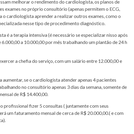
sam melhorar o rendimento do cardiologista, os planos de
sses exames no próprio consultório (apenas permitem o ECG,
a o cardiologista aprender a realizar outros exames, como o
specializada nesse tipo de procedimento diagnóstico.
a é a terapia intensiva (é necessário se especializar nisso após
de 6.000,00 a 10.000,00 por mês trabalhando um plantão de 24 h
xercer a chefia do serviço, com um salário entre 12.000,00 e
a aumentar, se o cardiologista atender apenas 4 pacientes
trabalhando no consultório apenas 3 dias da semana, somente de
 mensal de R$ 14.400,00.
profissional fizer 5 consultas ( juntamente com seus
terá um faturamento mensal de cerca de R$ 20.000,00.( e com
a).