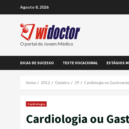
Skip
Agosto 8, 2026
to
content
O portal do Jovem Médico
DICAS DE SUCESSO
TESTE VOCACIONAL
ESTÁGIOS M
Home
2012
Outubro
29
Cardiologia ou Gastroente
Cardiologia
Cardiologia ou Gas