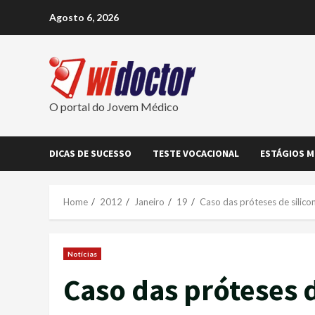
Skip
Agosto 6, 2026
to
content
O portal do Jovem Médico
DICAS DE SUCESSO
TESTE VOCACIONAL
ESTÁGIOS M
Home
2012
Janeiro
19
Caso das próteses de silico
Notícias
Caso das próteses d