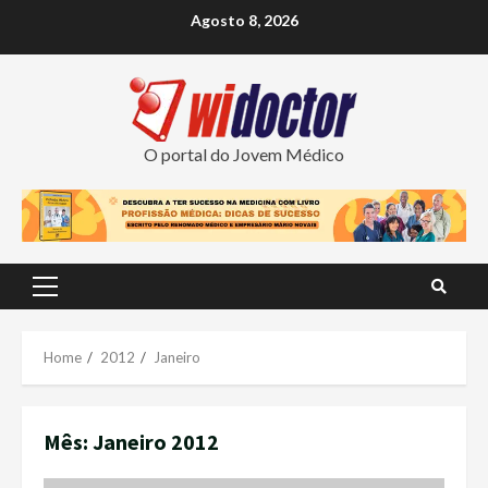
Skip
Agosto 8, 2026
to
content
O portal do Jovem Médico
Primary
Menu
Home
2012
Janeiro
Mês:
Janeiro 2012