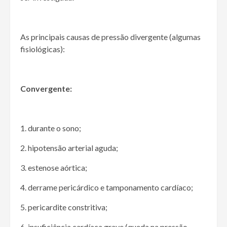
As principais causas de pressão divergente (algumas
fisiológicas):
Convergente:
1. durante o sono;
2. hipotensão arterial aguda;
3. estenose aórtica;
4. derrame pericárdico e tamponamento cardíaco;
5. pericardite constritiva;
6. insuficiência cardíaca grave (queda na pressão