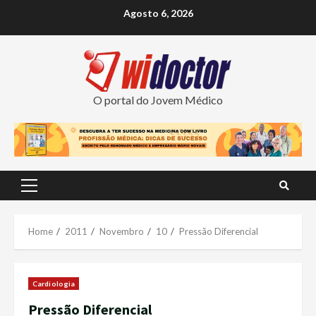
Skip
Agosto 6, 2026
to
content
O portal do Jovem Médico
Primary
Menu
Home
2011
Novembro
10
Pressão Diferencial
Cardiologia
Pressão Diferencial