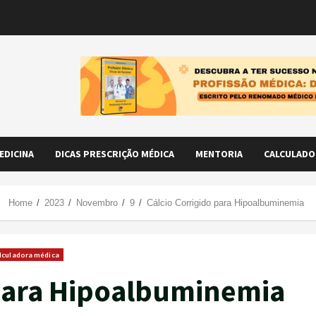
Skip
to
content
EDICINA
DICAS PRESCRIÇÃO MÉDICA
MENTORIA
CALCULADO
Home
2023
Novembro
9
Cálcio Corrigido para Hipoalbuminemia
lculadora médica
 para Hipoalbuminemia