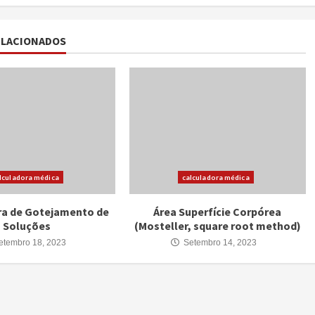
ELACIONADOS
lculadora médica
calculadora médica
ra de Gotejamento de
Área Superfície Corpórea
Soluções
(Mosteller, square root method)
tembro 18, 2023
Setembro 14, 2023