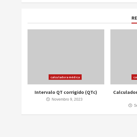
R
calculadora médica
ca
Intervalo QT corrigido (QTc)
Calculado
Novembro 9, 2023
Se