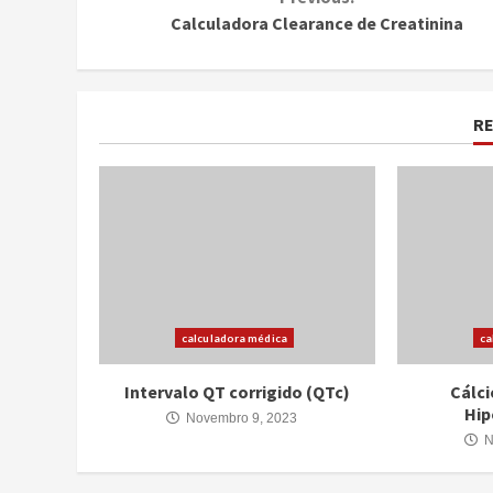
Continue
Calculadora Clearance de Creatinina
Reading
R
calculadora médica
ca
Intervalo QT corrigido (QTc)
Cálci
Hip
Novembro 9, 2023
N