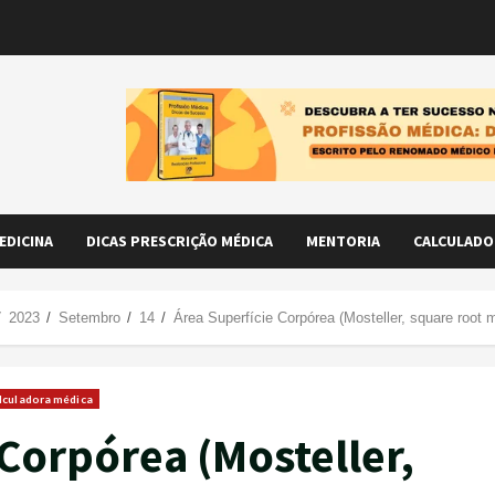
Skip
to
content
EDICINA
DICAS PRESCRIÇÃO MÉDICA
MENTORIA
CALCULADO
2023
Setembro
14
Área Superfície Corpórea (Mosteller, square root 
lculadora médica
 Corpórea (Mosteller,