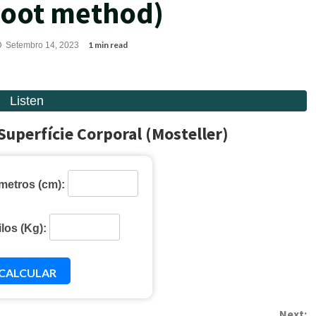
root method)
1 min read
Setembro 14, 2023
Superfície Corporal (Mosteller)
metros (cm):
los (Kg):
CALCULAR
Next: