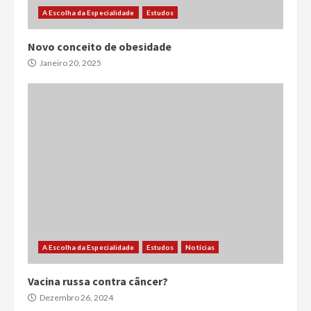
A Escolha da Especialidade
Estudos
Novo conceito de obesidade
Janeiro 20, 2025
A Escolha da Especialidade
Estudos
Notícias
Vacina russa contra câncer?
Dezembro 26, 2024