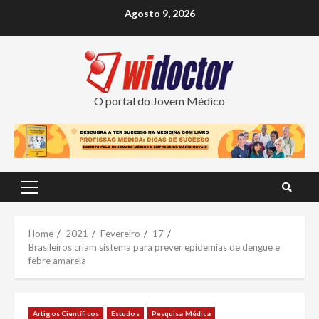
Skip
Agosto 9, 2026
to
content
O portal do Jovem Médico
Primary
Menu
Home
2021
Fevereiro
17
Brasileiros criam sistema para prever epidemias de dengue e
febre amarela
Artigos Científicos
Estudos
Pesquisa Médica