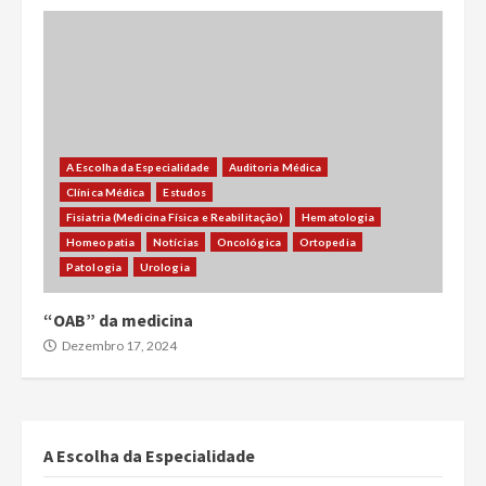
A Escolha da Especialidade
Auditoria Médica
Clínica Médica
Estudos
Fisiatria (Medicina Física e Reabilitação)
Hematologia
Homeopatia
Notícias
Oncológica
Ortopedia
Patologia
Urologia
“OAB” da medicina
Dezembro 17, 2024
A Escolha da Especialidade