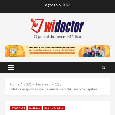
Skip
Agosto 6, 2026
to
content
O portal do Jovem Médico
Primary
Menu
Home
2021
Fevereiro
12
InfoGripe aponta sinal de queda de SRAG em oito capitais
COVID-19
Notícias
Prática Médica