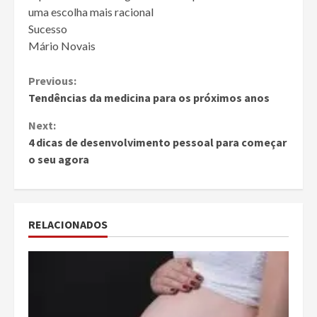
uma escolha mais racional
Sucesso
Mário Novais
Continue
Previous:
Tendências da medicina para os próximos anos
Reading
Next:
4 dicas de desenvolvimento pessoal para começar
o seu agora
RELACIONADOS