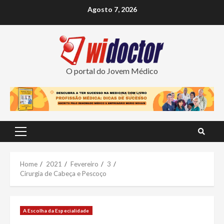
Skip
Agosto 7, 2026
to
content
O portal do Jovem Médico
Primary
Menu
Home
2021
Fevereiro
3
Cirurgia de Cabeça e Pescoço
A Escolha da Especialidade