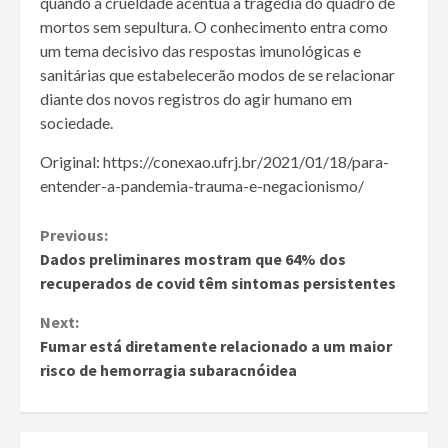
quando a crueldade acentua a tragédia do quadro de
mortos sem sepultura. O conhecimento entra como
um tema decisivo das respostas imunológicas e
sanitárias que estabelecerão modos de se relacionar
diante dos novos registros do agir humano em
sociedade.
Original: https://conexao.ufrj.br/2021/01/18/para-
entender-a-pandemia-trauma-e-negacionismo/
Continue
Previous:
Dados preliminares mostram que 64% dos
Reading
recuperados de covid têm sintomas persistentes
Next:
Fumar está diretamente relacionado a um maior
risco de hemorragia subaracnóidea