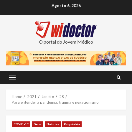
Skip
Agosto 6, 2026
to
content
O portal do Jovem Médico
Primary
Menu
Home
2021
Janeiro
28
Para entender a pandemia: trauma e negacionismo
COVID-19
Geral
Notícias
Psiquiatria