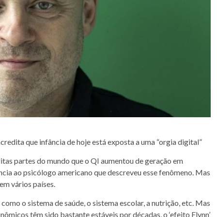
edita que infância de hoje está exposta a uma “orgia digital”
uitas partes do mundo que o QI aumentou de geração em
erência ao psicólogo americano que descreveu esse fenômeno. Mas
em vários países.
como o sistema de saúde, o sistema escolar, a nutrição, etc. Mas
nômicos têm sido bastante estáveis por décadas, o ‘efeito Flynn’