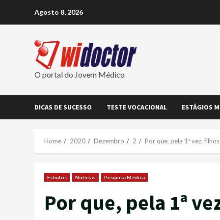
Skip
Agosto 8, 2026
to
content
O portal do Jovem Médico
DICAS DE SUCESSO
TESTE VOCACIONAL
ESTÁGIOS M
Home
2020
Dezembro
2
Por que, pela 1ª vez, filho
Estudos
Notícias
Pesquisa Médica
Por que, pela 1ª vez