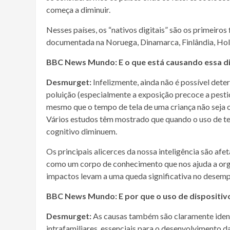
começa a diminuir.
Nesses países, os “nativos digitais” são os primeiros f
documentada na Noruega, Dinamarca, Finlândia, Hola
BBC News Mundo: E o que está causando essa di
Desmurget:
Infelizmente, ainda não é possível dete
poluição (especialmente a exposição precoce a pesti
mesmo que o tempo de tela de uma criança não seja o 
Vários estudos têm mostrado que quando o uso de t
cognitivo diminuem.
Os principais alicerces da nossa inteligência são af
como um corpo de conhecimento que nos ajuda a orga
impactos levam a uma queda significativa no desem
BBC News Mundo:
E por que o uso de dispositiv
Desmurget:
As causas também são claramente ident
intrafamiliares, essenciais para o desenvolvimento 