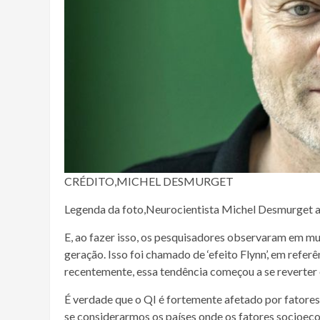
CRÉDITO,
MICHEL DESMURGET
Legenda da foto,
Neurocientista Michel Desmurget acr
E, ao fazer isso, os pesquisadores observaram em m
geração. Isso foi chamado de ‘efeito Flynn’, em ref
recentemente, essa tendência começou a se reverter 
É verdade que o QI é fortemente afetado por fatores 
se considerarmos os países onde os fatores socioeco