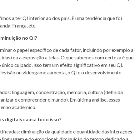
ilhos a ter QI inferior ao dos pais. É uma tendência que foi
nda, França, etc.
minuição no QI?
rminar o papel específico de cada fator, incluindo por exemplo a
cidas) ou a exposição a telas. O que sabemos com certeza é que,
único culpado, isso tem um efeito significativo em seu QI.
elevisão ou videogame aumenta, o QI e o desenvolvimento
etados: linguagem, concentração, memória, cultura (definida
nizar e compreender o mundo). Em última análise, esses
penho acadêmico.
os digitais causa tudo isso?
ificadas: diminuição da qualidade e quantidade das interações
da linguagem e do emocional; diminuição do tempo dedicado a