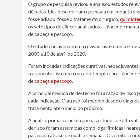
O grupo de pesquisa revisou e analisou estudos rele
décadas. Eles descobriram que havia um impacto sign
fosse adiado, fosse o tratamento cirúrgico,
quimiote
os sete tipos de
câncer
analisados ​​–
câncer
de
mama
de
cabeça
e
pescoço
.
O estudo consistiu de uma revisão sistemática e met
2000 a 10 de abril de 2020.
Foram incluídas indicações curativas, neoadjuvantes 
tratamento
sistêmico
ou
radioterapia
para
câncer
d
de
cabeça
e
pescoço
.
A principal medida de desfecho foi a razão de risco 
cada indicação. O atraso foi medido desde o
diagnós
tratamento até o início do próximo.
A análise primária incluiu apenas estudos de alta val
de risco foram assumidas como logarítmicas lineare
para cada atraso de quatro semanas. Os efeitos co