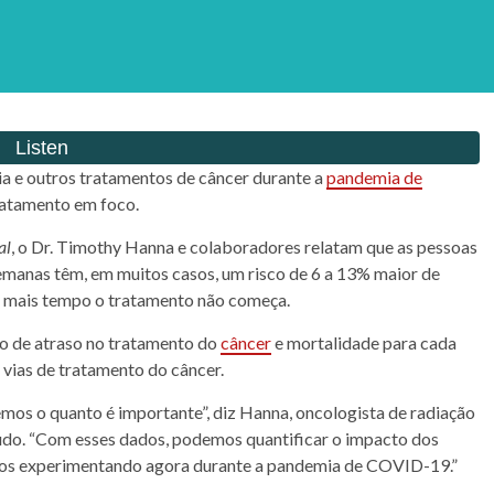
ia
e outros tratamentos de
câncer
durante a
pandemia
de
tratamento em foco.
al
, o Dr. Timothy Hanna e colaboradores relatam que as pessoas
emanas têm, em muitos casos, um risco de 6 a 13% maior de
o mais tempo o tratamento não começa.
ão de atraso no tratamento do
câncer
e
mortalidade
para cada
 vias de tratamento do
câncer
.
mos o quanto é importante”, diz Hanna, oncologista de radiação
studo. “Com esses dados, podemos quantificar o impacto dos
mos experimentando agora durante a
pandemia
de COVID-19.”