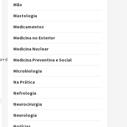
Mão
Mastologia
Medicamentos
Medicina no Exterior
Medicina Nuclear
ca+de+10+segundo+artigo+do+the+bmj.htm
Medicina Preventiva e Social
Microbiologia
Na Prática
Nefrologia
Neurocirurgia
Neurologia
Notícias