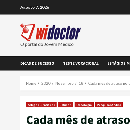
Skip
Agosto 7, 2026
to
content
O portal do Jovem Médico
DICAS DE SUCESSO
TESTE VOCACIONAL
ESTÁGIOS M
Home
2020
Novembro
18
Cada mês de atraso no 
Artigos Científicos
Estudos
Oncologia
Pesquisa Médica
Cada mês de atraso