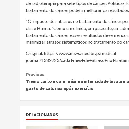
de
radioterapia
para sete tipos de
câncer
. Políticas 
tratamento do
câncer
podem melhorar os resultado
“O impacto dos atrasos no tratamento do
câncer
per
disse Hanna. “Como um clínico, um paciente, um adm
tratamento do
câncer
, esses resultados devem encor
minimizar atrasos sistemáticos no tratamento do
câ
Original: https://www.news.med.br/p/medical-
journal/1382223/cada+mes+de+atraso+no+trata
Continue
Previous:
Treino curto e com máxima intensidade leva a ma
Reading
gasto de calorias após exercício
RELACIONADOS