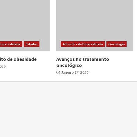
 Especialidade
Estudos
A Escolha da Especialidade
Oncologia
ito de obesidade
Avanços no tratamento
oncológico
2025
Janeiro 17, 2025