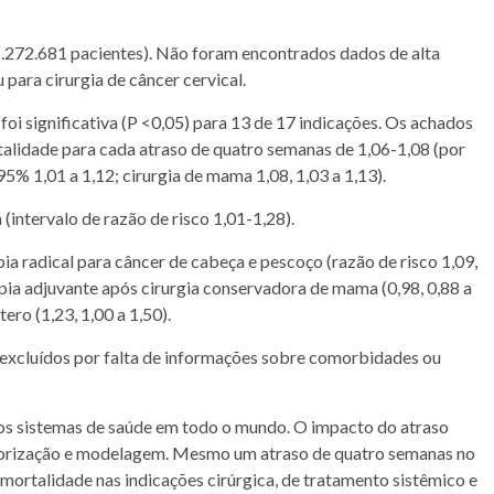
 1.272.681 pacientes). Não foram encontrados dados de alta
 para cirurgia de
câncer
cervical.
foi significativa (P <0,05) para 13 de 17 indicações. Os achados
alidade
para cada atraso de quatro semanas de 1,06-1,08 (por
95% 1,01 a 1,12; cirurgia de
mama
1,08, 1,03 a 1,13).
(intervalo de razão de risco 1,01-1,28).
pia
radical para
câncer
de
cabeça
e
pescoço
(razão de risco 1,09,
pia
adjuvante após cirurgia conservadora de
mama
(0,98, 0,88 a
útero
(1,23, 1,00 a 1,50).
excluídos por falta de informações sobre
comorbidades
ou
os sistemas de
saúde
em todo o mundo. O impacto do atraso
riorização e modelagem. Mesmo um atraso de quatro semanas no
mortalidade
nas indicações cirúrgica, de tratamento
sistêmico
e