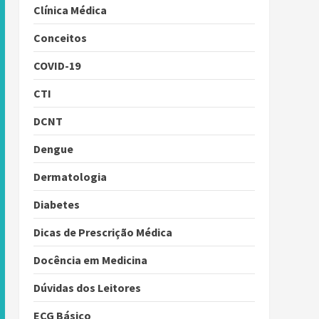
Clínica Médica
Conceitos
COVID-19
CTI
DCNT
Dengue
Dermatologia
Diabetes
Dicas de Prescrição Médica
Docência em Medicina
Dúvidas dos Leitores
ECG Básico