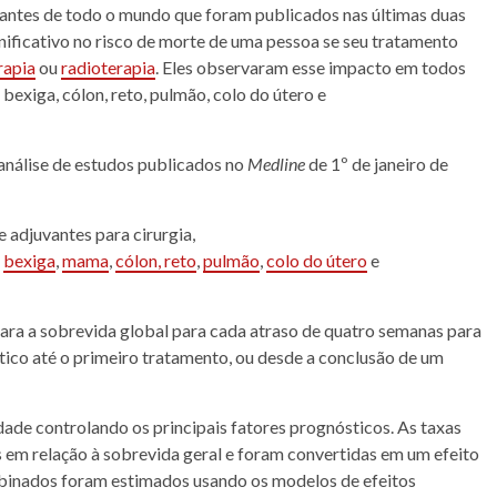
vantes de todo o mundo que foram publicados nas últimas duas
ificativo no risco de morte de uma pessoa se seu tratamento
rapia
ou
radioterapia
. Eles observaram esse impacto em todos
,
bexiga
,
cólon
,
reto
,
pulmão
,
colo do útero
e
análise de estudos publicados no
Medline
de 1º de janeiro de
e adjuvantes para cirurgia,
e
bexiga
,
mama
,
cólon
,
reto
,
pulmão
,
colo do útero
e
para a
sobrevida
global para cada atraso de quatro semanas para
tico
até o primeiro tratamento, ou desde a conclusão de um
idade controlando os principais fatores prognósticos. As taxas
s em relação à
sobrevida
geral e foram convertidas em um efeito
mbinados foram estimados usando os modelos de efeitos