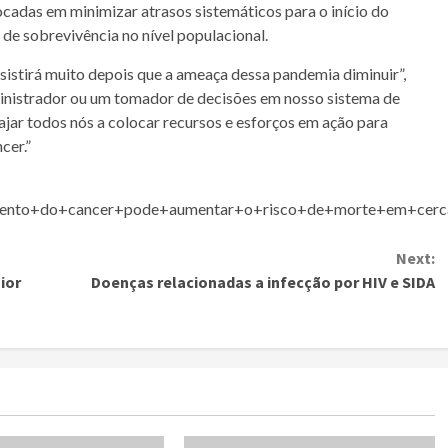
focadas em minimizar atrasos sistemáticos para o início do
s de
sobrevivência
no nível populacional.
sistirá muito depois que a ameaça dessa
pandemia
diminuir”,
inistrador ou um tomador de decisões em nosso sistema de
ajar todos nós a colocar recursos e esforços em ação para
ncer
.”
mento+do+cancer+pode+aumentar+o+risco+de+morte+em+cer
Next:
ior
Doenças relacionadas a infecção por HIV e SIDA