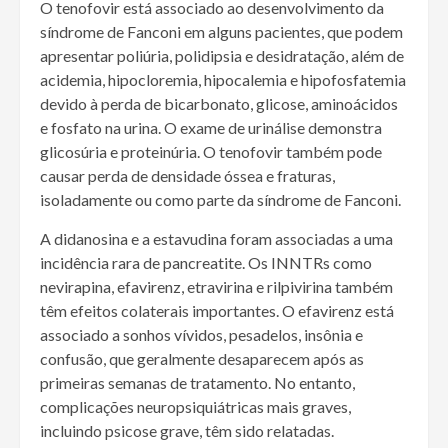
O tenofovir está associado ao desenvolvimento da
síndrome de Fanconi em alguns pacientes, que podem
apresentar poliúria, polidipsia e desidratação, além de
acidemia, hipocloremia, hipocalemia e hipofosfatemia
devido à perda de bicarbonato, glicose, aminoácidos
e fosfato na urina. O exame de urinálise demonstra
glicosúria e proteinúria. O tenofovir também pode
causar perda de densidade óssea e fraturas,
isoladamente ou como parte da síndrome de Fanconi.
A didanosina e a estavudina foram associadas a uma
incidência rara de pancreatite. Os INNTRs como
nevirapina, efavirenz, etravirina e rilpivirina também
têm efeitos colaterais importantes. O efavirenz está
associado a sonhos vívidos, pesadelos, insônia e
confusão, que geralmente desaparecem após as
primeiras semanas de tratamento. No entanto,
complicações neuropsiquiátricas mais graves,
incluindo psicose grave, têm sido relatadas.