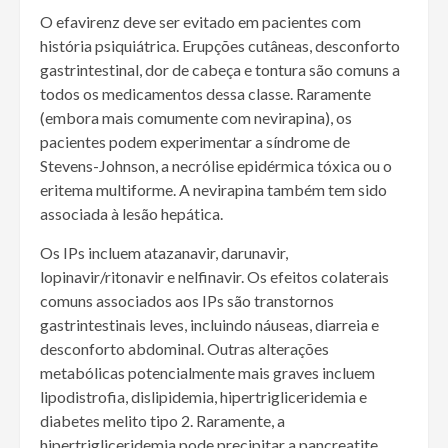
O efavirenz deve ser evitado em pacientes com
história psiquiátrica. Erupções cutâneas, desconforto
gastrintestinal, dor de cabeça e tontura são comuns a
todos os medicamentos dessa classe. Raramente
(embora mais comumente com nevirapina), os
pacientes podem experimentar a síndrome de
Stevens-Johnson, a necrólise epidérmica tóxica ou o
eritema multiforme. A nevirapina também tem sido
associada à lesão hepática.
Os IPs incluem atazanavir, darunavir,
lopinavir/ritonavir e nelfinavir. Os efeitos colaterais
comuns associados aos IPs são transtornos
gastrintestinais leves, incluindo náuseas, diarreia e
desconforto abdominal. Outras alterações
metabólicas potencialmente mais graves incluem
lipodistrofia, dislipidemia, hipertrigliceridemia e
diabetes melito tipo 2. Raramente, a
hipertrigliceridemia pode precipitar a pancreatite.