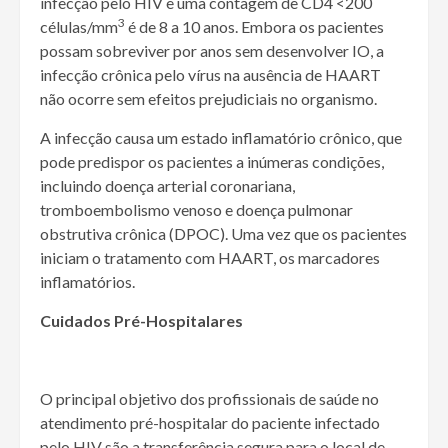
infecção pelo HIV e uma contagem de CD4 <200
3
células/mm
é de 8 a 10 anos. Embora os pacientes
possam sobreviver por anos sem desenvolver IO, a
infecção crônica pelo vírus na ausência de HAART
não ocorre sem efeitos prejudiciais no organismo.
A infecção causa um estado inflamatório crônico, que
pode predispor os pacientes a inúmeras condições,
incluindo doença arterial coronariana,
tromboembolismo venoso e doença pulmonar
obstrutiva crônica (DPOC). Uma vez que os pacientes
iniciam o tratamento com HAART, os marcadores
inflamatórios.
Cuidados Pré-Hospitalares
O principal objetivo dos profissionais de saúde no
atendimento pré-hospitalar do paciente infectado
pelo HIV são a transferência segura para o local de