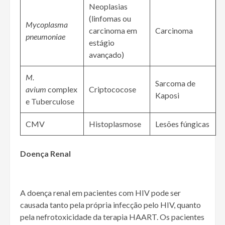
Neoplasias
(linfomas ou
Mycoplasma
carcinoma em
Carcinoma
pneumoniae
estágio
avançado)
M.
Sarcoma de
avium
complex
Criptococose
Kaposi
e Tuberculose
CMV
Histoplasmose
Lesões fúngicas
Doença Renal
A doença renal em pacientes com HIV pode ser
causada tanto pela própria infecção pelo HIV, quanto
pela nefrotoxicidade da terapia HAART. Os pacientes