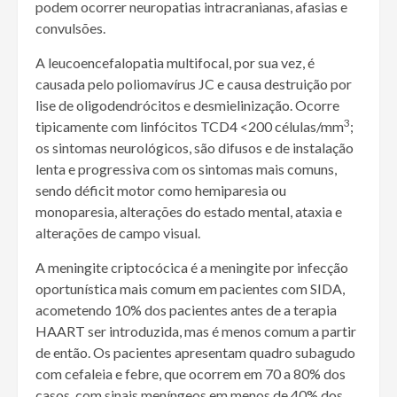
podem ocorrer neuropatias intracranianas, afasias e
convulsões.
A leucoencefalopatia multifocal, por sua vez, é
causada pelo poliomavírus JC e causa destruição por
lise de oligodendrócitos e desmielinização. Ocorre
3
tipicamente com linfócitos TCD4 <200 células/mm
;
os sintomas neurológicos, são difusos e de instalação
lenta e progressiva com os sintomas mais comuns,
sendo déficit motor como hemiparesia ou
monoparesia, alterações do estado mental, ataxia e
alterações de campo visual.
A meningite criptocócica é a meningite por infecção
oportunística mais comum em pacientes com SIDA,
acometendo 10% dos pacientes antes de a terapia
HAART ser introduzida, mas é menos comum a partir
de então. Os pacientes apresentam quadro subagudo
com cefaleia e febre, que ocorrem em 70 a 80% dos
casos, com sinais meníngeos em menos de 40% dos