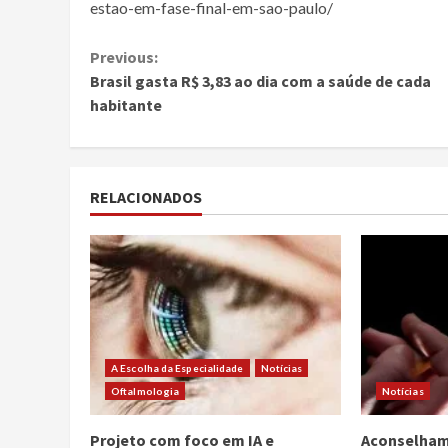
estao-em-fase-final-em-sao-paulo/
Continue
Previous:
Brasil gasta R$ 3,83 ao dia com a saúde de cada
Reading
habitante
RELACIONADOS
A Escolha da Especialidade
Notícias
Oftalmologia
Notícias
Projeto com foco em IA e
Aconselham