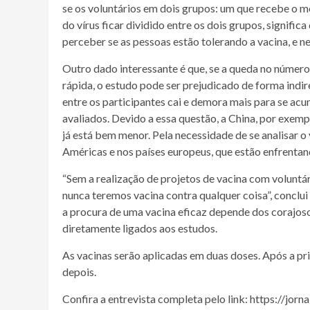
se os voluntários em dois grupos: um que recebe o m
do vírus ficar dividido entre os dois grupos, signific
perceber se as pessoas estão tolerando a vacina, e ne
Outro dado interessante
é
que, se a queda no n
ú
mero 
rápida, o estudo pode ser prejudicado de forma indir
entre os participantes cai e demora mais para se ac
avaliados. Devido a essa questão, a China, por exem
j
á
est
á
bem menor. Pela necessidade de se analisar o 
Américas e nos países europeus, que estão enfrenta
“Sem a realização de projetos de vacina com voluntár
nunca teremos vacina contra qualquer coisa”, conclui
a procura de uma vacina eficaz depende dos corajoso
diretamente ligados aos estudos.
As vacinas serão aplicadas em duas doses. Após a pr
depois.
Confira a entrevista completa pelo link: https://jor