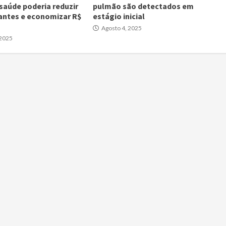
 saúde poderia reduzir
pulmão são detectados em
antes e economizar R$
estágio inicial
Agosto 4, 2025
 2025