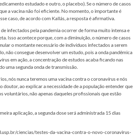
edicamento estudado e outro, o placebo). Se o n
ú
mero de casos
a que a vacina não foi eficiente. No momento, o importante é
sse caso, de acordo com Kallás, a resposta é afirmativa.
de infectados pela pandemia ocorrer de forma muito intensa e
eta. Isso acontece porque, com a diminuição, o n
ú
mero de casos
umular o montante necessário de indivíduos infectados a serem
plo, não consegue desenvolver um estudo, pois a onda pandêmica
vírus em ação, a concentração de estudos acaba ficando nas
ndo uma segunda onda de transmissão.
ios, n
ó
s nunca teremos uma vacina contra o coronavírus e n
ó
s
 o doutor, ao explicar a necessidade de a população entender que
s voluntários, não apenas daqueles profissionais que estão
imeira aplicação, a segunda dose será administrada 15 dias
nal.usp.br/ciencias/testes-da-vacina-contra-o-novo-coronavirus-