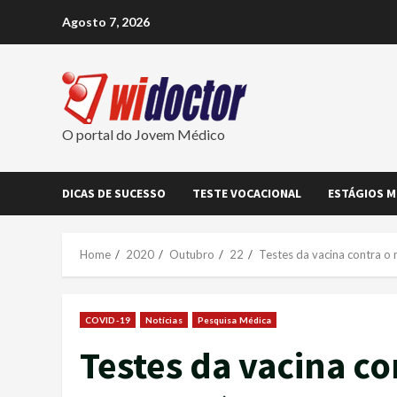
Skip
Agosto 7, 2026
to
content
O portal do Jovem Médico
DICAS DE SUCESSO
TESTE VOCACIONAL
ESTÁGIOS M
Home
2020
Outubro
22
Testes da vacina contra o 
COVID-19
Notícias
Pesquisa Médica
Testes da vacina co