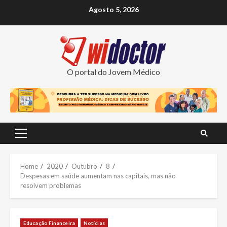
Skip
Agosto 5, 2026
to
content
O portal do Jovem Médico
Primary
Menu
Home
2020
Outubro
8
Despesas em saúde aumentam nas capitais, mas não
resolvem problemas
Educação Financeira
Notícias