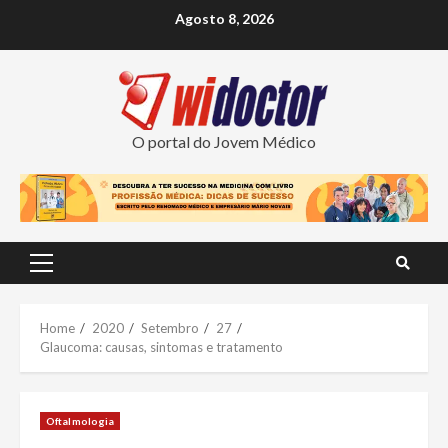
Skip
Agosto 8, 2026
to
content
O portal do Jovem Médico
Primary
Menu
Home
2020
Setembro
27
Glaucoma: causas, sintomas e tratamento
Oftalmologia