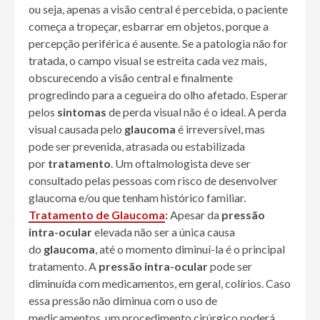
ou seja, apenas a visão central é percebida, o paciente
começa a tropeçar, esbarrar em objetos, porque a
percepção periférica é ausente. Se a patologia não for
tratada, o campo visual se estreita cada vez mais,
obscurecendo a visão central e finalmente
progredindo para a cegueira do olho afetado. Esperar
pelos
sintomas
de perda visual não é o ideal. A perda
visual causada pelo
glaucoma
é irreversível, mas
pode ser prevenida, atrasada ou estabilizada
por
tratamento
. Um oftalmologista deve ser
consultado pelas pessoas com risco de desenvolver
glaucoma e/ou que tenham histórico familiar.
Tratamento de Glaucoma
:
Apesar da
pressão
intra-ocular
elevada não ser a única causa
do
glaucoma
, até o momento diminuí-la é o principal
tratamento. A
pressão intra-ocular
pode ser
diminuída com medicamentos, em geral, colírios. Caso
essa pressão não diminua com o uso de
medicamentos, um procedimento cirúrgico poderá