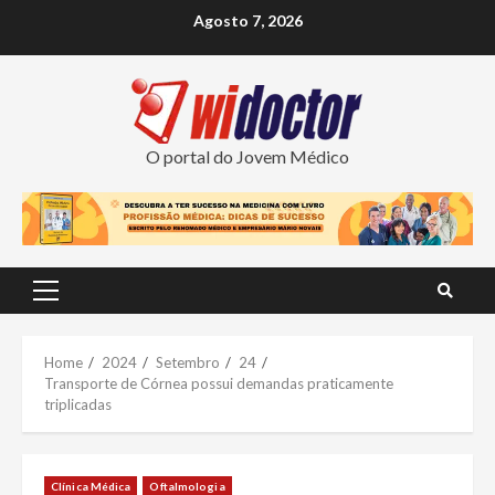
Skip
Agosto 7, 2026
to
content
O portal do Jovem Médico
Primary
Menu
Home
2024
Setembro
24
Transporte de Córnea possui demandas praticamente
triplicadas
Clínica Médica
Oftalmologia