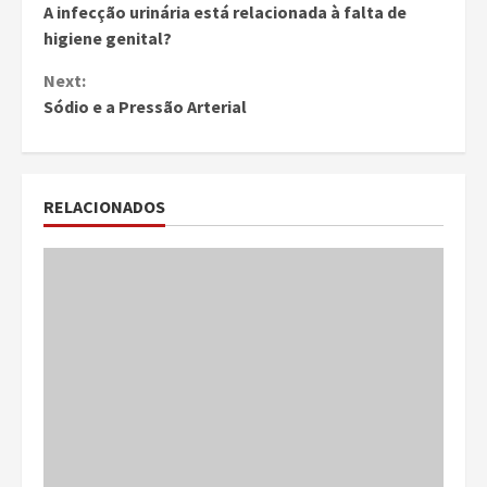
A infecção urinária está relacionada à falta de
Reading
higiene genital?
Next:
Sódio e a Pressão Arterial
RELACIONADOS