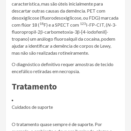
característica, mas são úteis inicialmente para
descartar outras causas da demência. PET com
desoxiglicose (fluorodesoxiglicose, ou FDG) marcada
18
123
com flúor 18 (
F) e a SPECT com
I-FP-CIT, (
N
-3-
fluoropropil-2
β
-carbometoxia-3
β
-[4-iodofenil]-
tropano) um análogo fluoroalquil da cocaína, podem
ajudar a identificar a demência de corpos de Lewy,
mas não são realizadas rotineiramente.
O diagnóstico definitivo requer amostras de tecido
encefálico retiradas em necropsia.
Tratamento
Cuidados de suporte
O tratamento quase sempre é
de suporte
. Por