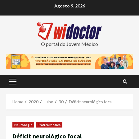
Skip
Agosto 9, 2026
to
content
O portal do Jovem Médico
Primary
Menu
Home
2020
Julho
30
Déficit neurológico focal
Neurologia
Prática Médica
Déficit neurológico focal