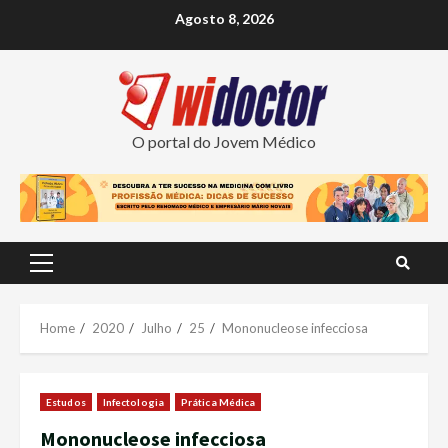
Skip
Agosto 8, 2026
to
content
O portal do Jovem Médico
Primary
Menu
Home
2020
Julho
25
Mononucleose infecciosa
Estudos
Infectologia
Prática Médica
Mononucleose infecciosa