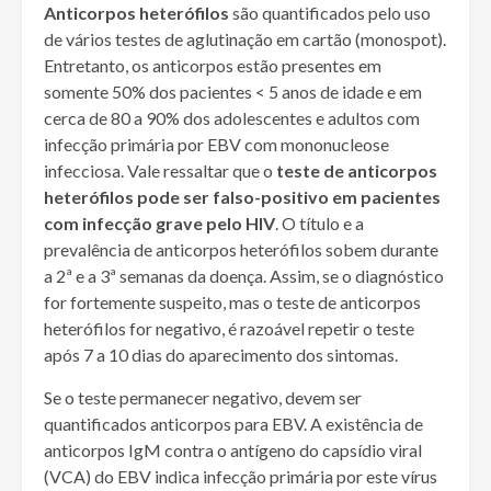
Anticorpos heterófilos
são quantificados pelo uso
de vários testes de aglutinação em cartão (monospot).
Entretanto, os anticorpos estão presentes em
somente 50% dos pacientes
<
5 anos de idade e em
cerca de 80 a 90% dos adolescentes e adultos com
infecção primária por EBV com mononucleose
infecciosa. Vale ressaltar que o
teste de anticorpos
heterófilos pode ser falso-positivo em pacientes
com infecção grave pelo HIV
. O título e a
prevalência de anticorpos heterófilos sobem durante
a 2ª e a 3ª semanas da doença. Assim, se o diagnóstico
for fortemente suspeito, mas o teste de anticorpos
heterófilos for negativo, é razoável repetir o teste
após 7 a 10 dias do aparecimento dos sintomas.
Se o teste permanecer negativo, devem ser
quantificados anticorpos para EBV. A existência de
anticorpos IgM contra o antígeno do capsídio viral
(VCA) do EBV indica infecção primária por este vírus