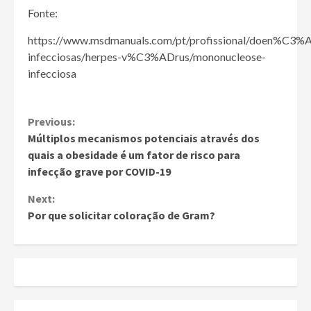
Fonte:
https://www.msdmanuals.com/pt/profissional/doen%C3%
infecciosas/herpes-v%C3%ADrus/mononucleose-
infecciosa
Continue
Previous:
Múltiplos mecanismos potenciais através dos
Reading
quais a obesidade é um fator de risco para
infecção grave por COVID-19
Next:
Por que solicitar coloração de Gram?