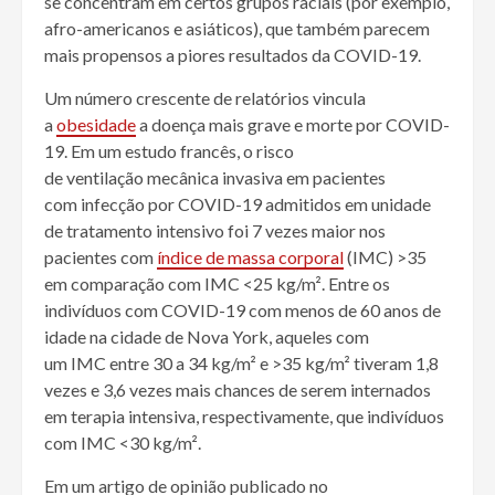
se concentram em certos grupos raciais (por exemplo,
afro-americanos e asiáticos), que também parecem
mais propensos a piores resultados da COVID-19.
Um número crescente de relatórios vincula
a
obesidade
a doença mais grave e morte por COVID-
19. Em um estudo francês, o risco
de
ventilação
mecânica invasiva em pacientes
com
infecção
por COVID-19 admitidos em unidade
de tratamento intensivo foi 7 vezes maior nos
pacientes com
índice de massa corporal
(
IMC
) >35
em comparação com
IMC
<25 kg/m². Entre os
indivíduos com COVID-19 com menos de 60 anos de
idade na cidade de Nova York, aqueles com
um
IMC
entre 30 a 34 kg/m² e >35 kg/m² tiveram 1,8
vezes e 3,6 vezes mais chances de serem internados
em
terapia intensiva
, respectivamente, que indivíduos
com
IMC
<30 kg/m².
Em um artigo de opinião publicado no