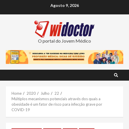
Skip
Agosto 9, 2026
to
content
O portal do Jovem Médico
Home
2020
Julho
22
Múltiplos mecanismos potenciais através dos quais a
obesidade é um fator de risco para infecção grave por
COVID-19