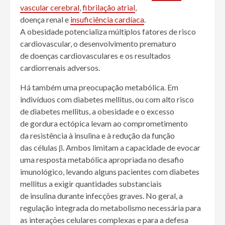
vascular cerebral
,
fibrilação atrial
,
doença
renal
e
insuficiência cardíaca
.
A
obesidade
potencializa múltiplos fatores de risco
cardiovascular, o desenvolvimento prematuro
de
doenças cardiovasculares
e os resultados
cardiorrenais adversos.
Há também uma preocupação metabólica. Em
indivíduos com
diabetes mellitus
, ou com alto risco
de
diabetes mellitus
, a
obesidade
e o excesso
de
gordura
ectópica
levam ao comprometimento
da
resistência à insulina
e à redução da função
das
células
β. Ambos limitam a capacidade de evocar
uma resposta metabólica apropriada no desafio
imunológico, levando alguns pacientes com
diabetes
mellitus
a exigir quantidades substanciais
de
insulina
durante
infecções
graves. No geral, a
regulação integrada do
metabolismo
necessária para
as interações celulares complexas e para a defesa