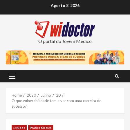
Skip
Agosto 8, 2026
to
content
O portal do Jovem Médico
Primary
Menu
Home
2020
Junho
20
O que vulnerabilidade tem a ver com uma carreira de
sucesso?
Estudos
Prática Médica