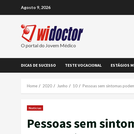
Skip
Agosto 9, 2026
to
content
O portal do Jovem Médico
DICAS DE SUCESSO
TESTE VOCACIONAL
ESTÁGIOS M
Home
2020
Junho
10
Pessoas sem sintomas podem 
Notícias
Pessoas sem sinto