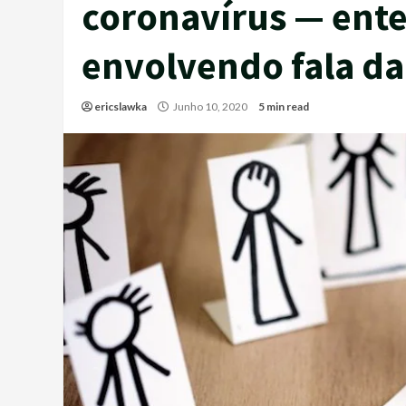
coronavírus — ent
envolvendo fala d
ericslawka
Junho 10, 2020
5 min read