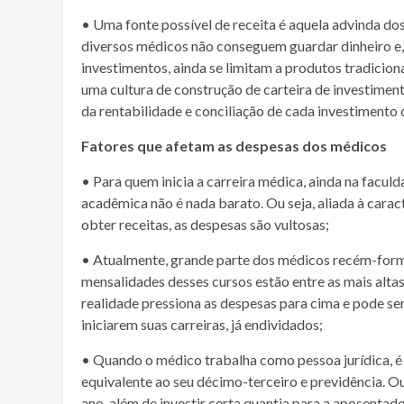
• Uma fonte possível de receita é aquela advinda dos
diversos médicos não conseguem guardar dinheiro e,
investimentos, ainda se limitam a produtos tradici
uma cultura de construção de carteira de investime
da rentabilidade e conciliação de cada investimento 
Fatores que afetam as despesas dos médicos
• Para quem inicia a carreira médica, ainda na facu
acadêmica não é nada barato. Ou seja, aliada à carac
obter receitas, as despesas são vultosas;
• Atualmente, grande parte dos médicos recém-forma
mensalidades desses cursos estão entre as mais altas
realidade pressiona as despesas para cima e pode s
iniciarem suas carreiras, já endividados;
• Quando o médico trabalha como pessoa jurídica, é 
equivalente ao seu décimo-terceiro e previdência. Ou 
ano, além de investir certa quantia para a aposentado