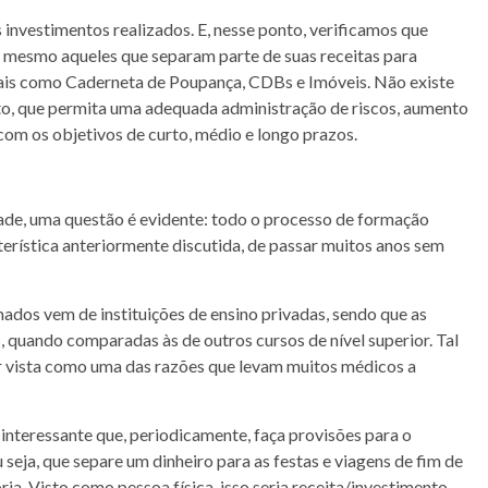
 investimentos realizados. E, nesse ponto, verificamos que
 mesmo aqueles que separam parte de suas receitas para
onais como Caderneta de Poupança, CDBs e Imóveis. Não existe
nto, que permita uma adequada administração de riscos, aumento
com os objetivos de curto, médio e longo prazos.
ldade, uma questão é evidente: todo o processo de formação
terística anteriormente discutida, de passar muitos anos sem
dos vem de instituições de ensino privadas, sendo que as
, quando comparadas às de outros cursos de nível superior. Tal
er vista como uma das razões que levam muitos médicos a
interessante que, periodicamente, faça provisões para o
seja, que separe um dinheiro para as festas e viagens de fim de
ria. Visto como pessoa física, isso seria receita/investimento