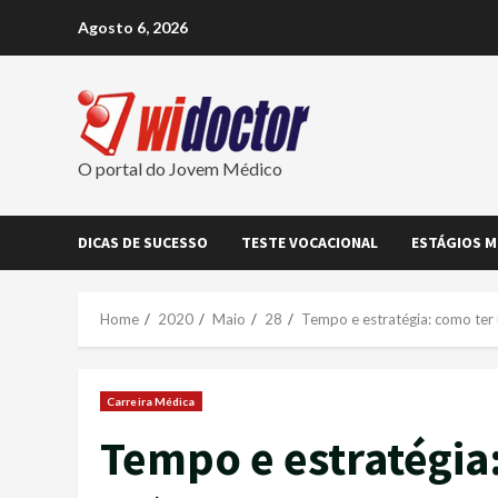
Skip
Agosto 6, 2026
to
content
O portal do Jovem Médico
DICAS DE SUCESSO
TESTE VOCACIONAL
ESTÁGIOS M
Home
2020
Maio
28
Tempo e estratégia: como ter 
Carreira Médica
Tempo e estratégia