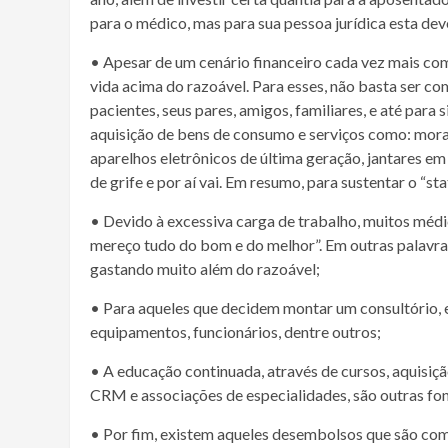
para o médico, mas para sua pessoa jurídica esta d
• Apesar de um cenário financeiro cada vez mais co
vida acima do razoável. Para esses, não basta ser c
pacientes, seus pares, amigos, familiares, e até para 
aquisição de bens de consumo e serviços como: moradi
aparelhos eletrônicos de última geração, jantares em
de grife e por aí vai. Em resumo, para sustentar o “st
• Devido à excessiva carga de trabalho, muitos médi
mereço tudo do bom e do melhor”. Em outras palavras
gastando muito além do razoável;
• Para aqueles que decidem montar um consultório, 
equipamentos, funcionários, dentre outros;
• A educação continuada, através de cursos, aquisiç
CRM e associações de especialidades, são outras fon
• Por fim, existem aqueles desembolsos que são com