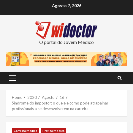
Skip
Agosto 7, 2026
to
content
O portal do Jovem Médico
Primary
Menu
Home
2020
Agosto
16
Síndrome do impostor: o que é e como pode atrapalhar
profissionais a se desenvolverem na carreira
Carreira Médica
Prática Médica