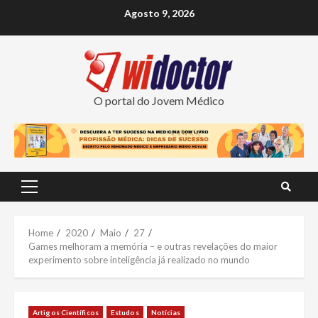
Skip
Agosto 9, 2026
to
content
O portal do Jovem Médico
Primary
Menu
Home
2020
Maio
27
Games melhoram a memória – e outras revelações do maior
experimento sobre inteligência já realizado no mundo
Artigos Científicos
Estudos
Notícias