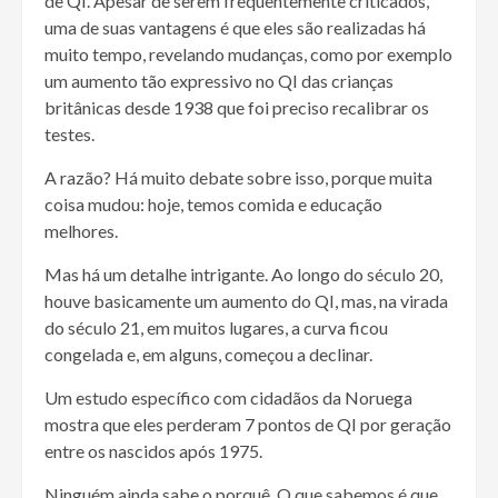
de QI. Apesar de serem frequentemente criticados,
uma de suas vantagens é que eles são realizadas há
muito tempo, revelando mudanças, como por exemplo
um aumento tão expressivo no QI das crianças
britânicas desde 1938 que foi preciso recalibrar os
testes.
A razão? Há muito debate sobre isso, porque muita
coisa mudou: hoje, temos comida e educação
melhores.
Mas há um detalhe intrigante. Ao longo do século 20,
houve basicamente um aumento do QI, mas, na virada
do século 21, em muitos lugares, a curva ficou
congelada e, em alguns, começou a declinar.
Um estudo específico com cidadãos da Noruega
mostra que eles perderam 7 pontos de QI por geração
entre os nascidos após 1975.
Ninguém ainda sabe o porquê. O que sabemos é que