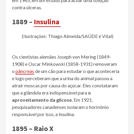
em 1965, em um estudo para achar uma solução
contra úlceras.
1889 –
Insulina
(Ilustrações: Thiago Almeida/SAÚDE é Vital)
Os cientistas alemães Joseph von Mering (1849-
1908) e Oscar Minkowski (1858-1931) removeram
o
pâncreas
de um cão para estudar o que aconteceria
e logo perceberam que a urina do animal passou a
atrair moscas por causa do açúcar. Eles constataram
que a glândula era indispensável para
o
aproveitamento da glicose
. Em 1921,
pesquisadores canadenses isolaram o hormônio
responsável por isso, a insulina.
1895 – Raio X