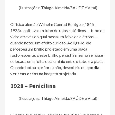
(Ilustrações: Thiago Almeida/SAÚDE é Vital)
O físico alemão Wilhelm Conrad Röntgen (1845-
1923) analisava um tubo de raios catódicos — tubo de
vidro através do qual passa um feixe de elétrons —
quando notou um efeito curioso. Ao ligá-lo, ele
percebeu um brilho projetado em uma placa
fosforescente. E esse brilho persistia mesmo se fosse
colocada uma folha de alumínio entre o tubo e a placa.
Quando botou a própria mão, descobriu que
podia
ver seus ossos
na imagem projetada.
1928 – Penicilina
(Ilustrações: Thiago Almeida/SAÚDE é Vital)
O inglês Alexander Fleming (1881-1955) investigava