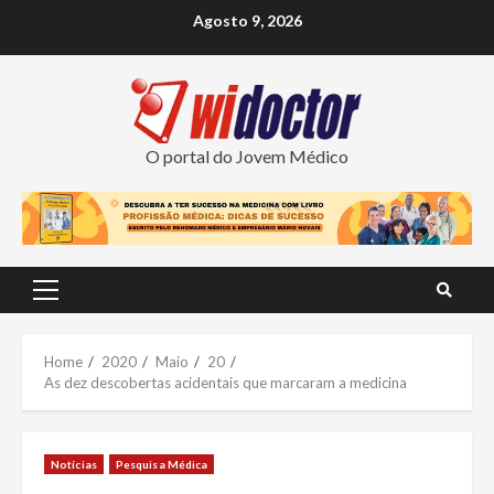
Skip
Agosto 9, 2026
to
content
O portal do Jovem Médico
Primary
Menu
Home
2020
Maio
20
As dez descobertas acidentais que marcaram a medicina
Notícias
Pesquisa Médica