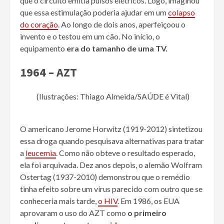
que o circuito emitia pulsos elétricos. Logo, imaginou
que essa estimulação poderia ajudar em um
colapso
do coração
. Ao longo de dois anos, aperfeiçoou o
invento e o testou em um cão. No início, o
equipamento
era do tamanho de uma TV.
1964 – AZT
(Ilustrações: Thiago Almeida/SAÚDE é Vital)
O americano Jerome Horwitz (1919-2012) sintetizou
essa droga quando pesquisava alternativas para tratar
a
leucemia
. Como não obteve o resultado esperado,
ela foi arquivada. Dez anos depois, o alemão Wolfram
Ostertag (1937-2010) demonstrou que o remédio
tinha efeito sobre um vírus parecido com outro que se
conheceria mais tarde,
o HIV
. Em 1986, os EUA
aprovaram o uso do AZT como
o primeiro