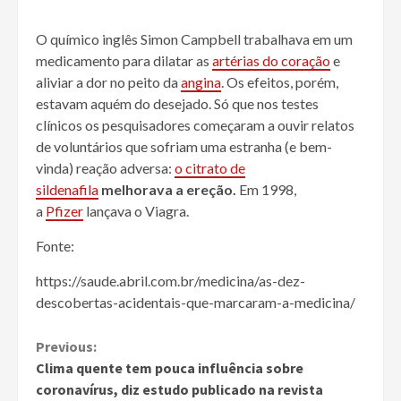
O químico inglês Simon Campbell trabalhava em um
medicamento para dilatar as
artérias do coração
e
aliviar a dor no peito da
angina
. Os efeitos, porém,
estavam aquém do desejado. Só que nos testes
clínicos os pesquisadores começaram a ouvir relatos
de voluntários que sofriam uma estranha (e bem-
vinda) reação adversa:
o citrato de
sildenafila
melhorava a ereção.
Em 1998,
a
Pfizer
lançava o Viagra.
Fonte:
https://saude.abril.com.br/medicina/as-dez-
descobertas-acidentais-que-marcaram-a-medicina/
Continue
Previous:
Clima quente tem pouca influência sobre
Reading
coronavírus, diz estudo publicado na revista