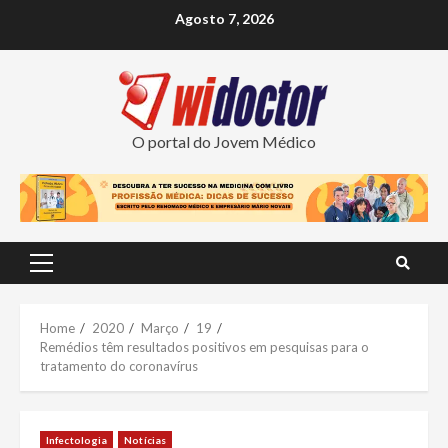
Skip
Agosto 7, 2026
to
content
O portal do Jovem Médico
Primary
Menu
Home
2020
Março
19
Remédios têm resultados positivos em pesquisas para o
tratamento do coronavírus
Infectologia
Notícias