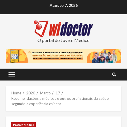
Skip
Agosto 7, 2026
to
content
O portal do Jovem Médico
Primary
Menu
Home
2020
Março
17
Recomendações a médicos e outros profissionais da saúde
segundo a experiência chinesa
Prática Médica