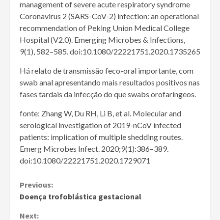
management of severe acute respiratory syndrome
Coronavirus 2 (SARS-CoV-2) infection: an operational
recommendation of Peking Union Medical College
Hospital (V2.0). Emerging Microbes & Infections,
9(1), 582–585. doi:10.1080/22221751.2020.1735265
Há relato de transmissão feco-oral importante, com
swab anal apresentando mais resultados positivos nas
fases tardais da infecção do que swabs orofaríngeos.
fonte: Zhang W, Du RH, Li B, et al. Molecular and
serological investigation of 2019-nCoV infected
patients: implication of multiple shedding routes.
Emerg Microbes Infect. 2020;9(1):386–389.
doi:10.1080/22221751.2020.1729071
Continue
Previous:
Doença trofoblástica gestacional
Reading
Next: