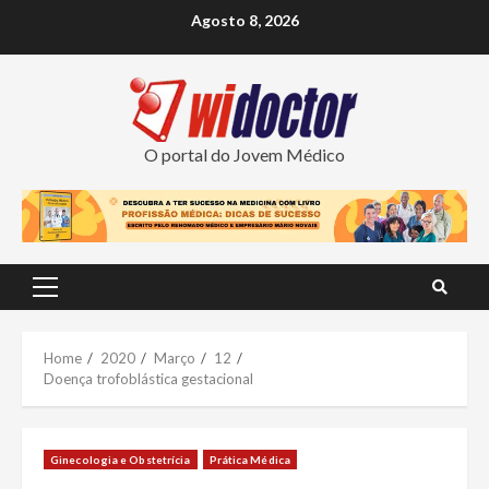
Skip
Agosto 8, 2026
to
content
O portal do Jovem Médico
Primary
Menu
Home
2020
Março
12
Doença trofoblástica gestacional
Ginecologia e Obstetrícia
Prática Médica