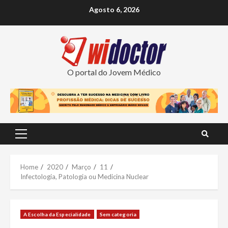
Skip
Agosto 6, 2026
to
content
O portal do Jovem Médico
Primary
Menu
Home
2020
Março
11
Infectologia, Patologia ou Medicina Nuclear
A Escolha da Especialidade
Sem categoria