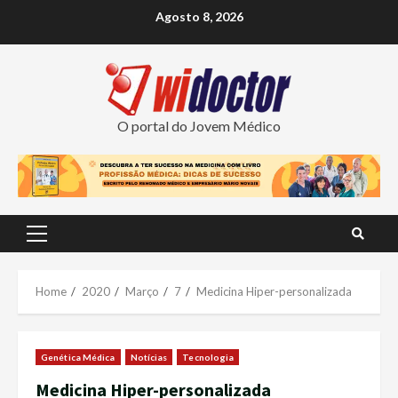
Skip
Agosto 8, 2026
to
content
O portal do Jovem Médico
Primary
Menu
Home
2020
Março
7
Medicina Hiper-personalizada
Genética Médica
Notícias
Tecnologia
Medicina Hiper-personalizada