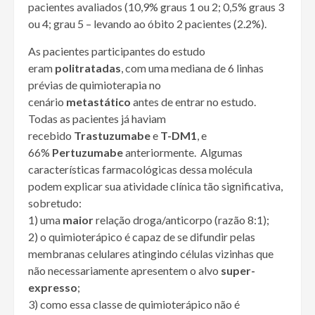
pacientes avaliados (10,9% graus 1 ou 2; 0,5% graus 3
ou 4; grau 5 – levando ao óbito 2 pacientes (2.2%).
As pacientes participantes do estudo
eram
politratadas
, com uma mediana de 6 linhas
prévias de quimioterapia no
cenário
metastático
antes de entrar no estudo.
Todas as pacientes já haviam
recebido
Trastuzumabe
e
T-DM1
, e
66%
Pertuzumabe
anteriormente. Algumas
características farmacológicas dessa molécula
podem explicar sua atividade clínica tão significativa,
sobretudo:
1) uma
maior
relação droga/anticorpo (razão 8:1);
2) o quimioterápico é capaz de se difundir pelas
membranas celulares atingindo células vizinhas que
não necessariamente apresentem o alvo
super-
expresso
;
3) como essa classe de quimioterápico não é