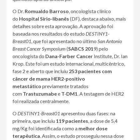
O Dr.
Romualdo Barroso
, oncologista clínico
do
Hospital Sírio-libanês
(DF), destaca abaixo, mais
detalhes sobre esta aprovação. A aprovação foi
baseada nos resultados do estudo
DESTINY1-
Breast01
, que foi apresentado no último
San Antonio
Breast Cancer Symposium
(
SABCS 201
9) pelo
oncologista do
Dana-Farber Cancer
Institute, Dr. Ian
Krop. Este foi um estudo internacional, multicêntrico,
fase 2 e aberto que incluiu
253 pacientes com
câncer de mama HER2-positivo
metastático
previamente tratados
com
Trastuzumabe
e
T-DM1
. A testagem de HER2
foi realizada centralmente.
O
DESTINY1-Breast01
apresentou duas fases: na
primeira, que incluiu
119 pacientes
, a dose de 5,4
mg/Kg foi identificada como a
melhor dose
terapêutica
. Assim, o estudo prosseguiu nessa dose