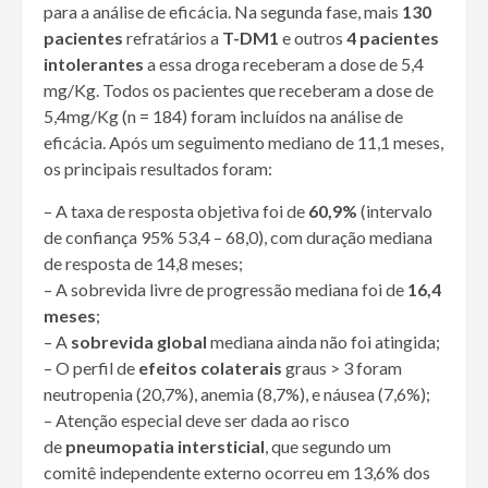
para a análise de eficácia. Na segunda fase, mais
130
pacientes
refratários a
T-DM1
e outros
4 pacientes
intolerantes
a essa droga receberam a dose de 5,4
mg/Kg. Todos os pacientes que receberam a dose de
5,4mg/Kg (n = 184) foram incluídos na análise de
eficácia. Após um seguimento mediano de 11,1 meses,
os principais resultados foram:
– A taxa de resposta objetiva foi de
60,9%
(intervalo
de confiança 95% 53,4 – 68,0), com duração mediana
de resposta de 14,8 meses;
– A sobrevida livre de progressão mediana foi de
16,4
meses
;
– A
sobrevida global
mediana ainda não foi atingida;
– O perfil de
efeitos colaterais
graus > 3 foram
neutropenia (20,7%), anemia (8,7%), e náusea (7,6%);
– Atenção especial deve ser dada ao risco
de
pneumopatia intersticial
, que segundo um
comitê independente externo ocorreu em 13,6% dos