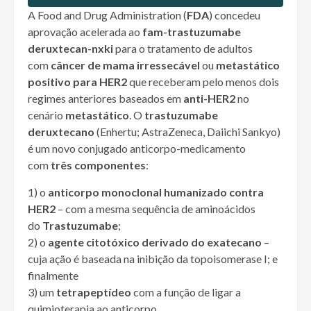
A Food and Drug Administration (
FDA
) concedeu
aprovação acelerada ao
fam-trastuzumabe
deruxtecan-nxki
para o tratamento de adultos
com
câncer de mama irressecável
ou
metastático
positivo para HER2
que receberam pelo menos dois
regimes anteriores baseados em
anti-HER2
no
cenário
metastático
. O
trastuzumabe
deruxtecano
(Enhertu; AstraZeneca, Daiichi Sankyo)
é um novo conjugado anticorpo-medicamento
com
três componentes
:
1) o
anticorpo monoclonal humanizado contra
HER2
– com a mesma sequência de aminoácidos
do
Trastuzumabe
;
2) o
agente citotóxico derivado do exatecano
–
cuja ação é baseada na inibição da topoisomerase I; e
finalmente
3) um
tetrapeptídeo
com a função de ligar a
quimioterapia ao anticorpo.