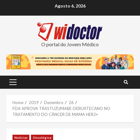
Skip
Agosto 6, 2026
to
content
O portal do Jovem Médico
Primary
Menu
Home
2019
Dezembro
26
FDA APROVA TRASTUZUMABE-DERUXTECANO NO
TRATAMENTO DO CÂNCER DE MAMA HER2+
Notícias
Oncológica