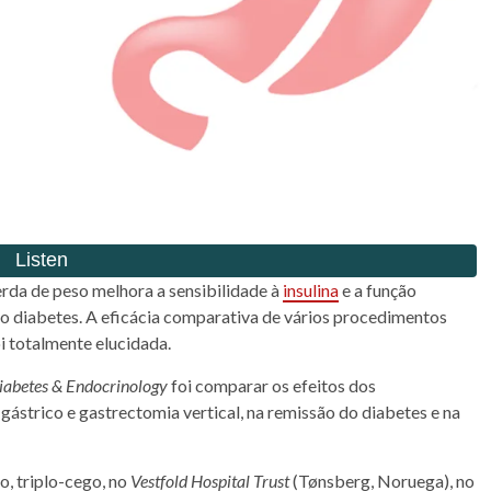
erda de peso melhora a sensibilidade à
insulina
e a função
do
diabetes
. A eficácia comparativa de vários procedimentos
i totalmente elucidada.
iabetes
& Endocrinology
foi comparar os efeitos dos
gástrico e gastrectomia vertical, na remissão do
diabetes
e na
co, triplo-cego, no
Vestfold Hospital Trust
(Tønsberg, Noruega), no