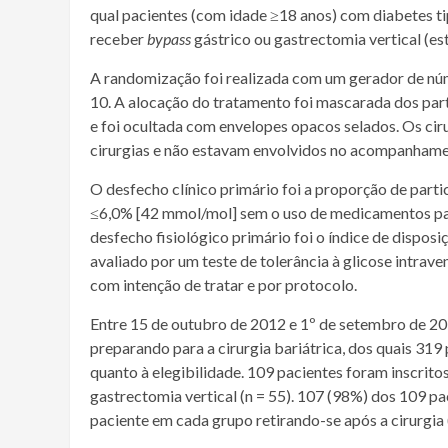
qual pacientes (com idade ≥18 anos) com
diabetes t
receber
bypass
gástrico ou gastrectomia vertical (e
A randomização foi realizada com um gerador de n
10. A alocação do tratamento foi mascarada dos part
e foi ocultada com envelopes opacos selados. Os ci
cirurgias e não estavam envolvidos no acompanhame
O desfecho clínico primário foi a proporção de par
≤6,0% [42 mmol/mol] sem o uso de medicamentos pa
desfecho
fisiológico
primário foi o índice de dispos
avaliado por um teste de tolerância à
glicose
intraven
com intenção de tratar e por protocolo.
Entre 15 de outubro de 2012 e 1º de setembro de 2
preparando para a
cirurgia bariátrica
, dos quais 31
quanto à elegibilidade. 109 pacientes foram inscrit
gastrectomia vertical (n = 55). 107 (98%) dos 109
paciente em cada grupo retirando-se após a cirurgia