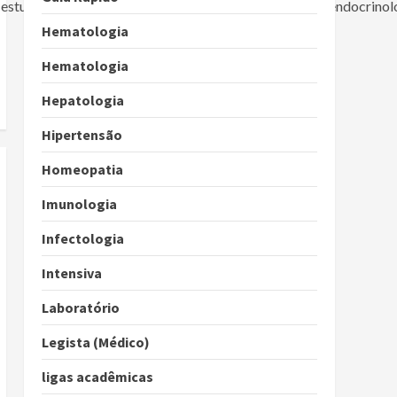
+estudo+publicado+pelo+the+lancet+diabetes+amp+endocrinol
Hematologia
Hematologia
Hepatologia
Hipertensão
Homeopatia
Imunologia
Infectologia
Intensiva
Laboratório
Legista (Médico)
ligas acadêmicas