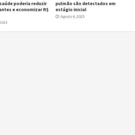
 saúde poderia reduzir
pulmão são detectados em
antes e economizar R$
estágio inicial
Agosto 4, 2025
 2025