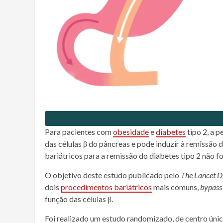
Para pacientes
com
obesidade
e
diabetes
tipo 2, a p
das
células
β do
pâncreas
e pode induzir à remissão 
bariátricos para a remissão do
diabetes tipo 2
não fo
O objetivo deste estudo publicado pelo
The Lancet
D
dois
procedimentos bariátricos
mais comuns,
bypass
função das
células
β.
Foi realizado um
estudo randomizado
, de centro úni