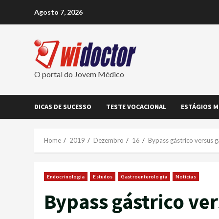
Skip
Agosto 7, 2026
to
content
O portal do Jovem Médico
DICAS DE SUCESSO
TESTE VOCACIONAL
ESTÁGIOS M
Home
2019
Dezembro
16
Bypass gástrico versus g
Endocrinologia
Estudos
Gastroenterologia
Notícias
Bypass gástrico ve