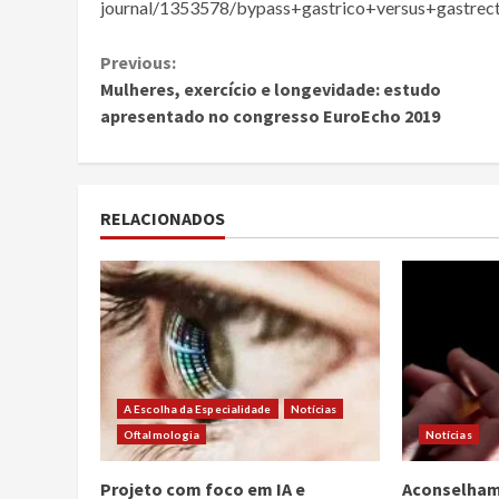
journal/1353578/bypass+gastrico+versus+gastre
Continue
Previous:
Mulheres, exercício e longevidade: estudo
Reading
apresentado no congresso EuroEcho 2019
RELACIONADOS
A Escolha da Especialidade
Notícias
Oftalmologia
Notícias
Projeto com foco em IA e
Aconselham