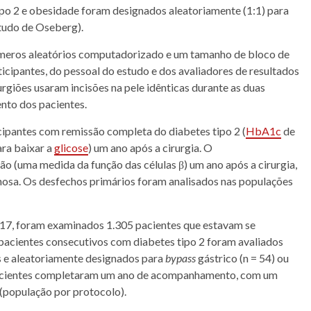
ipo 2
e
obesidade
foram designados aleatoriamente (1:1) para
studo de Oseberg).
úmeros aleatórios computadorizado e um tamanho de bloco de
icipantes, do pessoal do estudo e dos avaliadores de resultados
rurgiões usaram
incisões
na
pele
idênticas durante as duas
nto dos pacientes.
ticipantes com remissão completa do
diabetes tipo 2
(
HbA1c
de
ra baixar a
glicose
) um ano após a cirurgia. O
ição (uma medida da função das
células
β) um ano após a cirurgia,
osa. Os desfechos primários foram analisados ​​nas populações
017, foram examinados 1.305 pacientes que estavam se
9 pacientes consecutivos com
diabetes tipo 2
foram avaliados
os e aleatoriamente designados para
bypass
gástrico (n = 54) ou
 pacientes completaram um ano de acompanhamento, com um
 (população por protocolo).