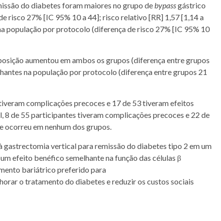
missão do
diabetes
foram maiores no grupo de
bypass
gástrico
e risco 27% [IC 95% 10 a 44]; risco relativo [RR] 1,57 [1,14 a
 na população por protocolo (diferença de risco 27% [IC 95% 10
isposição aumentou em ambos os grupos (diferença entre grupos
elhantes na população por protocolo (diferença entre grupos 21
s tiveram complicações precoces e 17 de 53 tiveram
efeitos
l, 8 de 55 participantes tiveram complicações precoces e 22 de
e ocorreu em nenhum dos grupos.
 à gastrectomia vertical para remissão do
diabetes tipo 2
em um
m um efeito benéfico semelhante na função das
células
β
mento bariátrico preferido
para
horar o tratamento do
diabetes
e reduzir os custos sociais