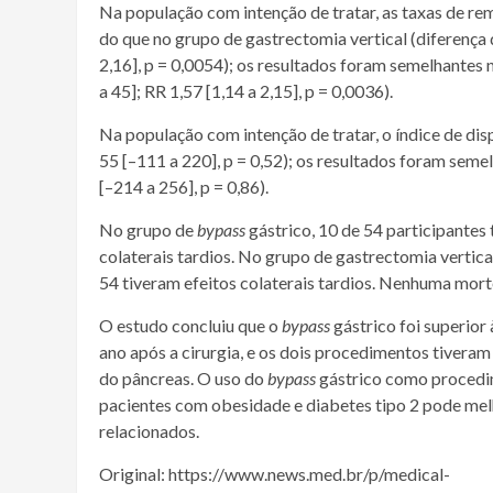
Na população com intenção de tratar, as taxas de re
do que no grupo de gastrectomia vertical (diferença d
2,16], p = 0,0054); os resultados foram semelhantes
a 45]; RR 1,57 [1,14 a 2,15], p = 0,0036).
Na população com intenção de tratar, o índice de d
55 [–111 a 220], p = 0,52); os resultados foram sem
[–214 a 256], p = 0,86).
No grupo de
bypass
gástrico, 10 de 54 participante
colaterais
tardios. No grupo de gastrectomia vertica
54 tiveram
efeitos colaterais
tardios. Nenhuma mort
O estudo concluiu que o
bypass
gástrico foi superior
ano após a cirurgia, e os dois procedimentos tivera
do
pâncreas
. O uso do
bypass
gástrico como procedi
pacientes
com
obesidade
e
diabetes tipo 2
pode mel
relacionados.
Original: https://www.news.med.br/p/medical-