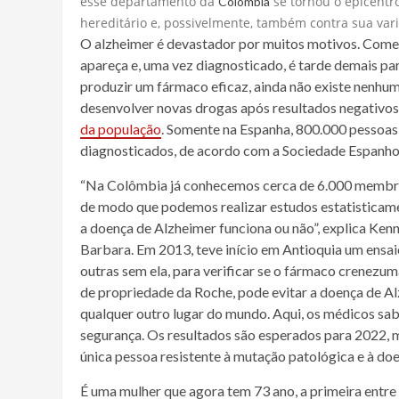
esse departamento da
se tornou o epicentro
Colômbia
hereditário e, possivelmente, também contra sua var
O alzheimer é devastador por muitos motivos. Começ
apareça e, uma vez diagnosticado, é tarde demais par
produzir um fármaco eficaz, ainda não existe nenhum
desenvolver novas drogas após resultados negativos
da população
. Somente na Espanha, 800.000 pessoas
diagnosticados, de acordo com a Sociedade Espanhol
“Na Colômbia já conhecemos cerca de 6.000 membro
de modo que podemos realizar estudos estatisticam
a doença de Alzheimer funciona ou não”, explica Ken
Barbara. Em 2013, teve início em Antioquia um ensa
outras sem ela, para verificar se o fármaco crenezu
de propriedade da Roche, pode evitar a doença de Al
qualquer outro lugar do mundo. Aqui, os médicos s
segurança. Os resultados são esperados para 2022, ma
única pessoa resistente à mutação patológica e à do
É uma mulher que agora tem 73 ano, a primeira entr