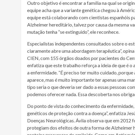
Outro objetivo é encontrar a família na qual se orig
equipe acha que a variante genética chegou à Améric
equipe está colaborando com cientistas espanhóis pa
Alzheimer hereditário, talvez por causa da mesma var
mutação tenha “se extinguido”, ele reconhece.
Especialistas independentes consultados sobre o es
claramente abre uma abordagem terapêutica”, opina
CIEN, com 155 órgãos doados por pacientes do Centr
enfatiza que este trabalho reforça a ideia de que é 
a enfermidade. “É preciso ter muito cuidado, porque 
aparece, mas é muito importante ter apenas uma man
tipo seria o que deveria ser dado a essas pessoas 
podemos oferecer nada. Essa descoberta nos obriga a
Do ponto de vista do conhecimento da enfermidade, 
genéticos de proteção contra a doença”, enfatiza Jes
Doenças Neurológicas. Ávila observa que em 2012 foi
protegiam dos efeitos de outra forma de Alzheimer h
proteína precursora de amiloide. Como em Antioquia,