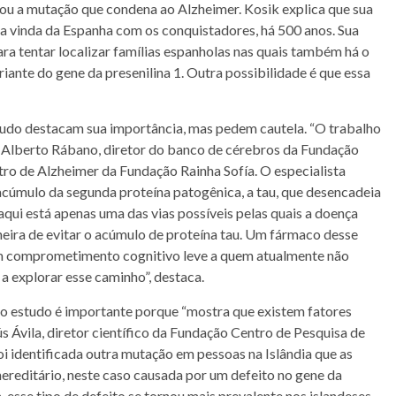
inou a mutação que condena ao Alzheimer. Kosik explica que sua
a vinda da Espanha com os conquistadores, há 500 anos. Sua
ra tentar localizar famílias espanholas nas quais também há o
iante do gene da presenilina 1. Outra possibilidade é que essa
tudo destacam sua importância, mas pedem cautela. “O trabalho
 Alberto Rábano, diretor do banco de cérebros da Fundação
o de Alzheimer da Fundação Rainha Sofía. O especialista
o acúmulo da segunda proteína patogênica, a tau, que desencadeia
aqui está apenas uma das vias possíveis pelas quais a doença
eira de evitar o acúmulo de proteína tau. Um fármaco desse
com comprometimento cognitivo leve a quem atualmente não
 explorar esse caminho”, destaca.
o estudo é importante porque “mostra que existem fatores
ús Ávila, diretor científico da Fundação Centro de Pesquisa de
 identificada outra mutação em pessoas na Islândia que as
ereditário, neste caso causada por um defeito no gene da
 esse tipo de defeito se tornou mais prevalente nos islandeses