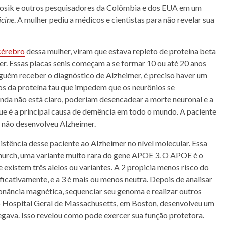
 Kosik e outros pesquisadores da Colômbia e dos EUA em um
cine
. A mulher pediu a médicos e cientistas para não revelar sua
cérebro
dessa mulher, viram que estava repleto de proteína beta
r. Essas placas senis começam a se formar 10 ou até 20 anos
lguém receber o diagnóstico de Alzheimer, é preciso haver um
os da proteína tau que impedem que os neurônios se
nda não está claro, poderiam desencadear a morte neuronal e a
ue é a principal causa de demência em todo o mundo. A paciente
e não desenvolveu Alzheimer.
stência desse paciente ao Alzheimer no nível molecular. Essa
hurch, uma variante muito rara do gene APOE 3. O APOE é o
 existem três alelos ou variantes. A 2 propicia menos risco do
ificativamente, e a 3 é mais ou menos neutra. Depois de analisar
onância magnética, sequenciar seu genoma e realizar outros
o Hospital Geral de Massachusetts, em Boston, desenvolveu um
regava. Isso revelou como pode exercer sua função protetora.