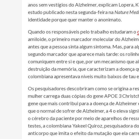
anos sem vestígios do Alzheimer, explicam Lopera,
estudo publicado nesta segunda-feira na
Nature Medi
identidade porque quer manter o anonimato.
Quando os responsáveis pelo trabalho estudaram o
amiloide, o primeiro marcador molecular do Alzheime
antes que a pessoa sinta algum sintoma. Mas, para a
segundo marcador que aparece mais tarde: os rolinh
comuniquem entre si e que, por um mecanismo que ai
destruição da memória, que caracterizam a doença q
colombiana apresentava níveis muito baixos de tau 
Os pesquisadores descobriram como se origina a resi
mulher carrega duas cópias do gene APOE 3 Christc
gene que mais contribui para a doença de Alzheimer e
que o normal de sofrer de Alzheimer, a 4 o eleva sign
o cérebro da paciente por meio de aparelhos de ress
testes, a colombiana Yakeel Quiroz, pesquisadora d
anticorpo que imita o efeito da mutação que ela car