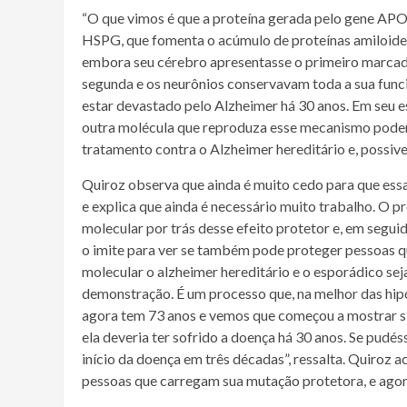
“O que vimos é que a proteína gerada pelo gene APO
HSPG, que fomenta o acúmulo de proteínas amiloides 
embora seu cérebro apresentasse o primeiro marcado
segunda e os neurônios conservavam toda a sua funci
estar devastado pelo Alzheimer há 30 anos. Em seu 
outra molécula que reproduza esse mecanismo poderi
tratamento contra o Alzheimer hereditário e, possi
Quiroz observa que ainda é muito cedo para que ess
e explica que ainda é necessário muito trabalho. O 
molecular por trás desse efeito protetor e, em segui
o imite para ver se também pode proteger pessoas 
molecular o alzheimer hereditário e o esporádico se
demonstração. É um processo que, na melhor das hipót
agora tem 73 anos e vemos que começou a mostrar sin
ela deveria ter sofrido a doença há 30 anos. Se pud
início da doença em três décadas”, ressalta. Quiroz a
pessoas que carregam sua mutação protetora, e agor