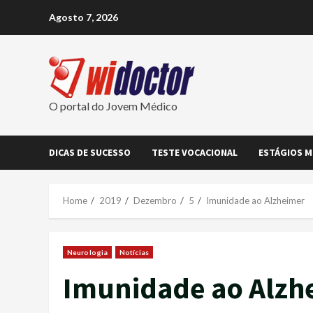
Skip
Agosto 7, 2026
to
content
O portal do Jovem Médico
DICAS DE SUCESSO
TESTE VOCACIONAL
ESTÁGIOS M
Home
2019
Dezembro
5
Imunidade ao Alzheimer
Neurologia
Notícias
Imunidade ao Alzh