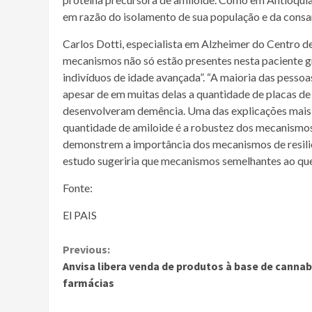
em razão do isolamento de sua população e da consa
Carlos Dotti, especialista em Alzheimer do Centro d
mecanismos não só estão presentes nesta paciente
indivíduos de idade avançada”. “A maioria das pesso
apesar de em muitas delas a quantidade de placas de 
desenvolveram demência. Uma das explicações mais 
quantidade de amiloide é a robustez dos mecanismos 
demonstrem a importância dos mecanismos de resiliê
estudo sugeriria que mecanismos semelhantes ao que
Fonte:
El PAIS
Continue
Previous:
Anvisa libera venda de produtos à base de canna
Reading
farmácias