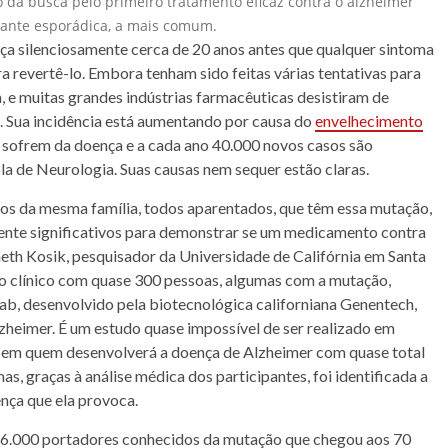
 da busca pelo primeiro tratamento eficaz contra o alzheimer
iante esporádica, a mais comum.
a silenciosamente cerca de 20 anos antes que qualquer sintoma
a revertê-lo. Embora tenham sido feitas várias tentativas para
, e muitas grandes indústrias farmacêuticas desistiram de
. Sua incidência está aumentando por causa do
envelhecimento
 sofrem da doença e a cada ano 40.000 novos casos são
a de Neurologia. Suas causas nem sequer estão claras.
s da mesma família, todos aparentados, que têm essa mutação,
ente significativos para demonstrar se um medicamento contra
neth Kosik, pesquisador da Universidade de Califórnia em Santa
io clínico com quase 300 pessoas, algumas com a mutação,
mab, desenvolvido pela biotecnológica californiana Genentech,
zheimer. É um estudo quase impossível de ser realizado em
abem quem desenvolverá a doença de Alzheimer com quase total
s, graças à análise médica dos participantes, foi identificada a
ença que ela provoca.
e 6.000 portadores conhecidos da mutação que chegou aos 70