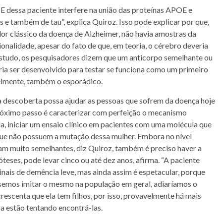
E dessa paciente interfere na união das proteínas APOE e
e também de tau”, explica Quiroz. Isso pode explicar por que,
r clássico da doença de Alzheimer, não havia amostras da
onalidade, apesar do fato de que, em teoria, o cérebro deveria
estudo, os pesquisadores dizem que um anticorpo semelhante ou
a ser desenvolvido para testar se funciona como um primeiro
velmente, também o esporádico.
a descoberta possa ajudar as pessoas que sofrem da doença hoje
próximo passo é caracterizar com perfeição o mecanismo
da, iniciar um ensaio clínico em pacientes com uma molécula que
que não possuem a mutação dessa mulher. Embora no nível
jam muito semelhantes, diz Quiroz, também é preciso haver a
eses, pode levar cinco ou até dez anos, afirma. “A paciente
ais de demência leve, mas ainda assim é espetacular, porque
éssemos imitar o mesmo na população em geral, adiaríamos o
crescenta que ela tem filhos, por isso, provavelmente há mais
a estão tentando encontrá-las.