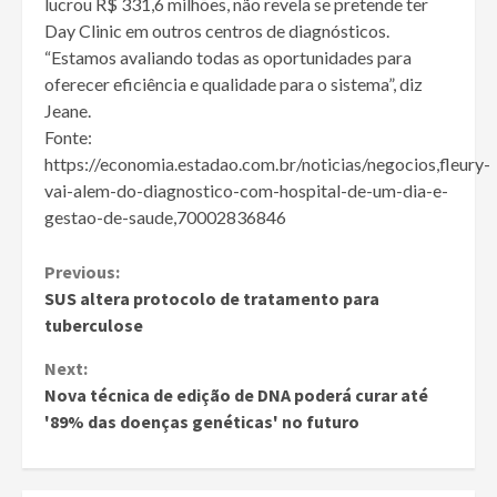
lucrou R$ 331,6 milhões, não revela se pretende ter
Day Clinic em outros centros de diagnósticos.
“Estamos avaliando todas as oportunidades para
oferecer eficiência e qualidade para o sistema”, diz
Jeane.
Fonte:
https://economia.estadao.com.br/noticias/negocios,fleury-
vai-alem-do-diagnostico-com-hospital-de-um-dia-e-
gestao-de-saude,70002836846
Continue
Previous:
SUS altera protocolo de tratamento para
Reading
tuberculose
Next:
Nova técnica de edição de DNA poderá curar até
'89% das doenças genéticas' no futuro