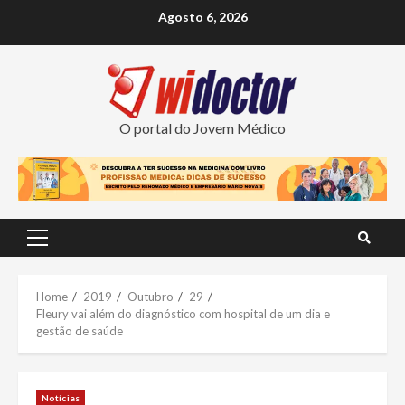
Skip
Agosto 6, 2026
to
content
O portal do Jovem Médico
Primary
Menu
Home
2019
Outubro
29
Fleury vai além do diagnóstico com hospital de um dia e
gestão de saúde
Notícias