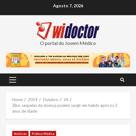
Skip
Agosto 7, 2026
to
content
O portal do Jovem Médico
Primary
Menu
Home
2019
Outubro
24
Zika: sequelas da doença podem surgir em bebês após os 2
anos de idade
Notícias
Prática Médica