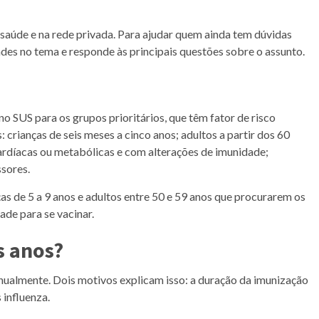
 saúde e na rede privada. Para ajudar quem ainda tem dúvidas
des no tema e responde às principais questões sobre o assunto.
no SUS para os grupos prioritários, que têm fator de risco
crianças de seis meses a cinco anos; adultos a partir dos 60
ardíacas ou metabólicas e com alterações de imunidade;
ssores.
s de 5 a 9 anos e adultos entre 50 e 59 anos que procurarem os
de para se vacinar.
s anos?
anualmente. Dois motivos explicam isso: a duração da imunização
 influenza.