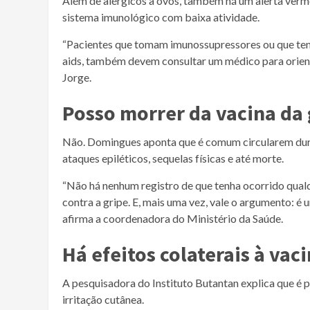
Além de alérgicos a ovos, também há um alerta verme
sistema imunológico com baixa atividade.
“Pacientes que tomam imunossupressores ou que te
aids, também devem consultar um médico para orient
Jorge.
Posso morrer da vacina da 
Não. Domingues aponta que é comum circularem dura
ataques epiléticos, sequelas físicas e até morte.
“Não há nenhum registro de que tenha ocorrido qua
contra a gripe. E, mais uma vez, vale o argumento: é u
afirma a coordenadora do Ministério da Saúde.
Há efeitos colaterais à vac
A pesquisadora do Instituto Butantan explica que é p
irritação cutânea.