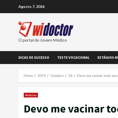
Skip
Agosto 7, 2026
to
content
O portal do Jovem Médico
DICAS DE SUCESSO
TESTE VOCACIONAL
ESTÁGIOS M
Home
2019
Outubro
18
Devo me vacinar todo ano 
Notícias
Devo me vacinar to