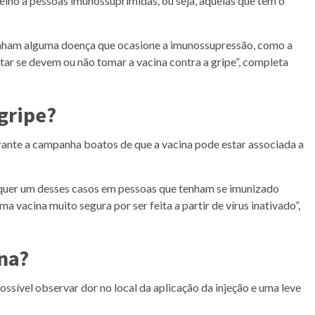
lho a pessoas imunossuprimidas, ou seja, aquelas que têm o
nham alguma doença que ocasione a imunossupressão, como a
ar se devem ou não tomar a vacina contra a gripe”, completa
gripe?
nte a campanha boatos de que a vacina pode estar associada a
lquer um desses casos em pessoas que tenham se imunizado
ma vacina muito segura por ser feita a partir de vírus inativado”,
ina?
ossível observar dor no local da aplicação da injeção e uma leve