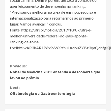
social”, afirma. Denise, porém, destaca a vontade do
aperfeiçoamento de desempenho no ranking:
“Precisamos melhorar na área de ensino, pesquisa e
internacionalização para retornarmos ao primeiro
lugar. Vamos avançar!”, conclui.
Fonte: https://ufrj.br/noticia/2019/10/07/ufrj-e-
melhor-universidade-federal-do-pais-aponta-
ranking-da-folha?
fbclid=IwAR3kAR1P6xSvWXrfnuLAdouZYiSz3qaQdnfgK
Continue
Previous:
Nobel de Medicina 2019: entenda a descoberta que
Reading
levou ao prêmio
Next:
Oftalmologia ou Gastroenterologia