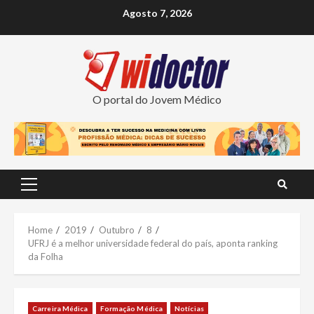
Skip
Agosto 7, 2026
to
content
O portal do Jovem Médico
Primary
Menu
Home
2019
Outubro
8
UFRJ é a melhor universidade federal do país, aponta ranking
da Folha
Carreira Médica
Formação Médica
Notícias