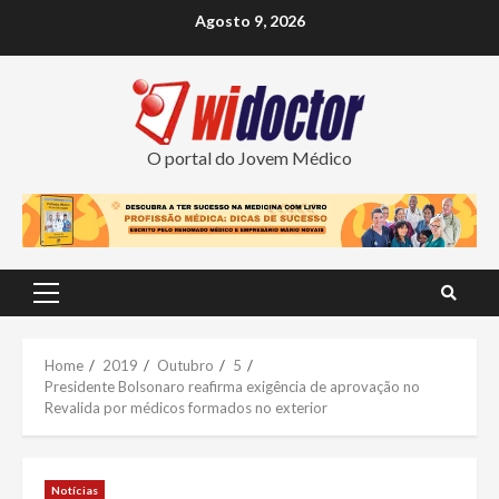
Skip
Agosto 9, 2026
to
content
O portal do Jovem Médico
Primary
Menu
Home
2019
Outubro
5
Presidente Bolsonaro reafirma exigência de aprovação no
Revalida por médicos formados no exterior
Notícias