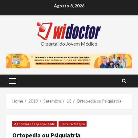
Skip
Agosto 8, 2026
to
content
O portal do Jovem Médico
Primary
Menu
Home
2019
Setembro
13
Ortopedia ou Psiquiatria
A Escolha da Especialidade
Carreira Médica
Ortopedia ou Psiquiatria