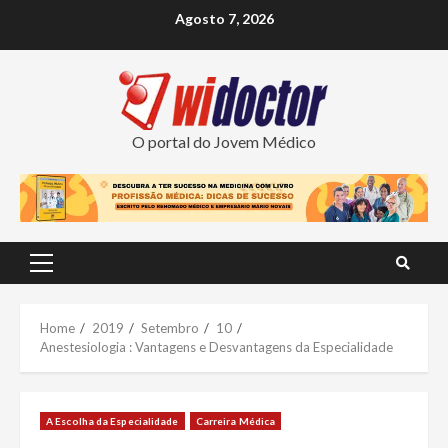
Skip
Agosto 7, 2026
to
content
O portal do Jovem Médico
Primary
Menu
Home
2019
Setembro
10
Anestesiologia : Vantagens e Desvantagens da Especialidade
A Escolha da Especialidade
Carreira Médica