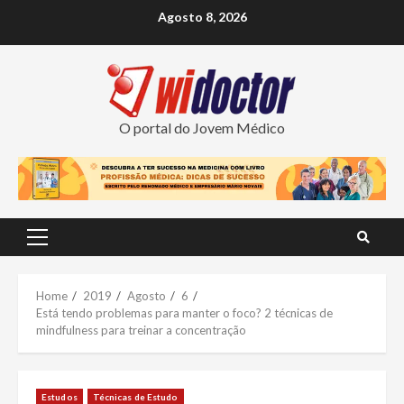
Skip
Agosto 8, 2026
to
content
O portal do Jovem Médico
Primary
Menu
Home
2019
Agosto
6
Está tendo problemas para manter o foco? 2 técnicas de
mindfulness para treinar a concentração
Estudos
Técnicas de Estudo