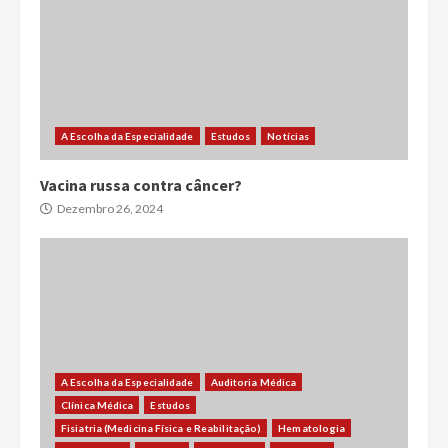
A Escolha da Especialidade
Estudos
Notícias
Vacina russa contra câncer?
Dezembro 26, 2024
A Escolha da Especialidade
Auditoria Médica
Clínica Médica
Estudos
Fisiatria (Medicina Física e Reabilitação)
Hematologia