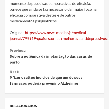
momento de pesquisas comparativas de eficácia,
parece que ainda se faz necessário dar maior foco na
eficácia comparativa destes e de outros
medicamentos psiquiátricos.
Original:
https://www.news.med.br/p/medical-
journal/799919/quais+sao+os+melhores+antidepressivos
Continue
Previous:
Sobre a polêmica da implantação das casas de
Reading
parto
Next:
Pfizer ocultou indícios de que um de seus
fármacos poderia prevenir o Alzheimer
RELACIONADOS