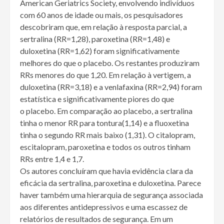
American Geriatrics Society, envolvendo indivíduos
com 60 anos de idade ou mais, os pesquisadores
descobriram que, em relação à resposta parcial, a
sertralina (RR=1,28), paroxetina (RR=1,48) e
duloxetina (RR=1,62) foram significativamente
melhores do que o placebo. Os restantes produziram
RRs menores do que 1,20. Em relação à vertigem, a
duloxetina (RR=3,18) e a venlafaxina (RR=2,94) foram
estatística e significativamente piores do que
o placebo. Em comparação ao placebo, a sertralina
tinha o menor RR para tontura(1,14) e a fluoxetina
tinha o segundo RR mais baixo (1,31). O citalopram,
escitalopram, paroxetina e todos os outros tinham
RRs entre 1,4 e 1,7.
Os autores concluíram que havia evidência clara da
eficácia da sertralina, paroxetina e duloxetina. Parece
haver também uma hierarquia de segurança associada
aos diferentes antidepressivos e uma escassez de
relatórios de resultados de segurança. Em um