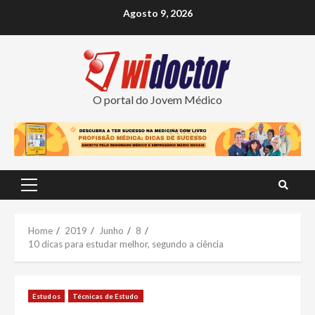
Skip
Agosto 9, 2026
to
content
O portal do Jovem Médico
Primary
Menu
Home
2019
Junho
8
10 dicas para estudar melhor, segundo a ciência
Estudos
Técnicas de Estudo