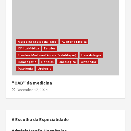
A Escolha da Especialidade
Auditoria Médica
Clínica Médica
Estudos
Fisiatria (Medicina Física e Reabilitação)
Hematologia
Homeopatia
Notícias
Oncológica
Ortopedia
Patologia
Urologia
“OAB” da medicina
Dezembro 17, 2024
A Escolha da Especialidade
Administração Hospitalar