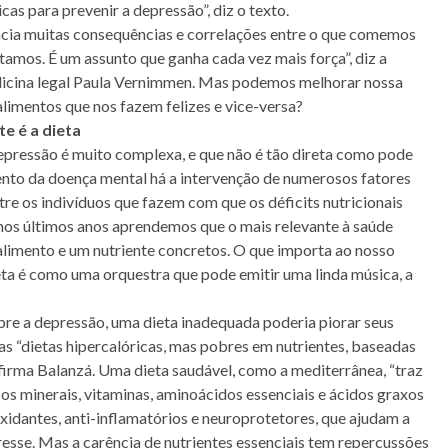
cas para prevenir a depressão”, diz o texto.
encia muitas consequências e correlações entre o que comemos
mos. É um assunto que ganha cada vez mais força”, diz a
medicina legal Paula Vernimmen. Mas podemos melhorar nossa
imentos que nos fazem felizes e vice-versa?
e é a dieta
 depressão é muito complexa, e que não é tão direta como pode
ento da doença mental há a intervenção de numerosos fatores
tre os indivíduos que fazem com que os déficits nutricionais
nos últimos anos aprendemos que o mais relevante à saúde
 alimento e um nutriente concretos. O que importa ao nosso
ieta é como uma orquestra que pode emitir uma linda música, a
obre a depressão, uma dieta inadequada poderia piorar seus
as “dietas hipercalóricas, mas pobres em nutrientes, baseadas
firma Balanzá. Uma dieta saudável, como a mediterrânea, “traz
os minerais, vitaminas, aminoácidos essenciais e ácidos graxos
xidantes, anti-inflamatórios e neuroprotetores, que ajudam a
esse. Mas a carência de nutrientes essenciais tem repercussões