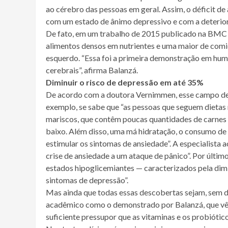
ao cérebro das pessoas em geral. Assim, o déficit de
com um estado de ânimo depressivo e com a deterioraç
De fato, em um trabalho de 2015 publicado na BMC 
alimentos densos em nutrientes e uma maior de com
esquerdo. “Essa foi a primeira demonstração em huma
cerebrais”, afirma Balanzá.
Diminuir o risco de depressão em até 35%
De acordo com a doutora Vernimmen, esse campo de 
exemplo, se sabe que “as pessoas que seguem dietas r
mariscos, que contêm poucas quantidades de carnes 
baixo. Além disso, uma má hidratação, o consumo de 
estimular os sintomas de ansiedade”. A especialista 
crise de ansiedade a um ataque de pânico”. Por últim
estados hipoglicemiantes — caracterizados pela dimi
sintomas de depressão”.
Mas ainda que todas essas descobertas sejam, sem dú
acadêmico como o demonstrado por Balanzá, que vê
suficiente pressupor que as vitaminas e os probiótic