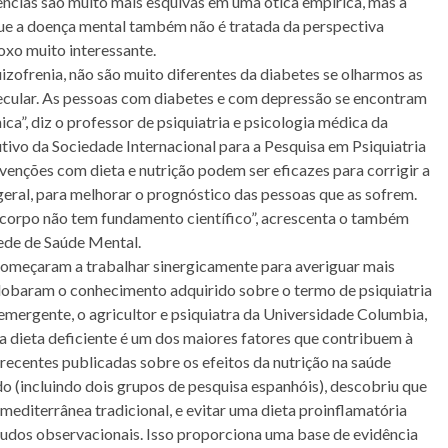
ncias são muito mais esquivas em uma ótica empírica, mas a
ue a doença mental também não é tratada da perspectiva
oxo muito interessante.
izofrenia, não são muito diferentes da diabetes se olharmos as
cular. As pessoas com diabetes e com depressão se encontram
ca”, diz o professor de psiquiatria e psicologia médica da
ivo da Sociedade Internacional para a Pesquisa em Psiquiatria
rvenções com dieta e nutrição podem ser eficazes para corrigir a
eral, para melhorar o prognóstico das pessoas que as sofrem.
e corpo não tem fundamento científico”, acrescenta o também
ede de Saúde Mental.
começaram a trabalhar sinergicamente para averiguar mais
nglobaram o conhecimento adquirido sobre o termo de psiquiatria
 emergente, o agricultor e psiquiatra da Universidade Columbia,
dieta deficiente é um dos maiores fatores que contribuem à
recentes publicadas sobre os efeitos da nutrição na saúde
do (incluindo dois grupos de pesquisa espanhóis), descobriu que
mediterrânea tradicional, e evitar uma dieta proinflamatória
tudos observacionais. Isso proporciona uma base de evidência