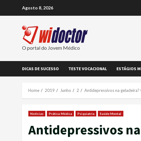
Skip
Agosto 8, 2026
to
content
O portal do Jovem Médico
DICAS DE SUCESSO
TESTE VOCACIONAL
ESTÁGIOS M
Home
2019
Junho
2
Antidepressivos na geladeira? 
Notícias
Prática Médica
Psiquiatria
Saúde Mental
Antidepressivos na