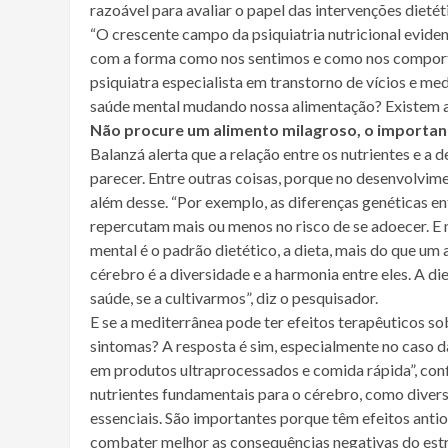
razoável para avaliar o papel das intervenções dietéti
“O crescente campo da psiquiatria nutricional evid
com a forma como nos sentimos e como nos comporta
psiquiatra especialista em transtorno de vícios e 
saúde mental mudando nossa alimentação? Existem al
Não procure um alimento milagroso, o important
Balanzá alerta que a relação entre os nutrientes e a
parecer. Entre outras coisas, porque no desenvolvim
além desse. “Por exemplo, as diferenças genéticas en
repercutam mais ou menos no risco de se adoecer. E 
mental é o padrão dietético, a dieta, mais do que um
cérebro é a diversidade e a harmonia entre eles. A d
saúde, se a cultivarmos”, diz o pesquisador.
E se a mediterrânea pode ter efeitos terapêuticos s
sintomas? A resposta é sim, especialmente no caso d
em produtos ultraprocessados e comida rápida”, con
nutrientes fundamentais para o cérebro, como divers
essenciais. São importantes porque têm efeitos antio
combater melhor as consequências negativas do estr