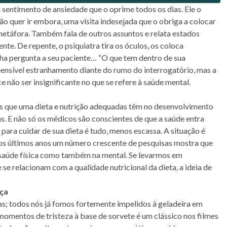
entimento de ansiedade que o oprime todos os dias. Ele o
 quer ir embora, uma visita indesejada que o obriga a colocar
 metáfora. Também fala de outros assuntos e relata estados
nte. De repente, o psiquiatra tira os óculos, os coloca
nha pergunta a seu paciente… “O que tem dentro de sua
ensível estranhamento diante do rumo do interrogatório, mas a
 não ser insignificante no que se refere à saúde mental.
s que uma dieta e nutrição adequadas têm no desenvolvimento
s. E não só os médicos são conscientes de que a saúde entra
para cuidar de sua dieta é tudo, menos escassa. A situação é
nos últimos anos um número crescente de pesquisas mostra que
 saúde física como também na mental. Se levarmos em
e relacionam com a qualidade nutricional da dieta, a ideia de
nça
s; todos nós já fomos fortemente impelidos à geladeira em
momentos de tristeza à base de sorvete é um clássico nos filmes