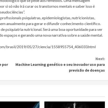
r metodológico que se pede aos remédios. Uma mensagem
r si só não irá curar os transtornos mentais e saber isso é
seudociências”.
fissionais psiquiatras, epidemiologistas, nutricionistas,
nem anualmente para gerar e difundir conhecimento científico.
 de psiquiatria nutricional. Será uma boa oportunidade para ver
ndo espaços e gerando uma nova narrativa sobre a saúde mental.
s.com/brasil/2019/05/27/ciencia/1558955754_406033.html
Next:
e por
Machine Learning genético e seu inovador uso para
previsão de doenças