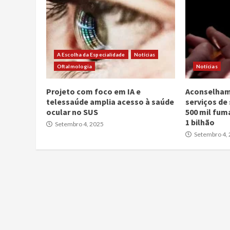
A Escolha da Especialidade
Notícias
Oftalmologia
Notícias
Projeto com foco em IA e
Aconselham
telessaúde amplia acesso à saúde
serviços de
ocular no SUS
500 mil fum
1 bilhão
Setembro 4, 2025
Setembro 4,