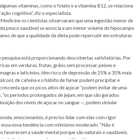
 algumas vitaminas, como o folato e a vitamina B12, se relaciona
ão cognitiva”, diz o especialista.
Medicine os cientistas observaram que uma ingestão menor de
ida pouco saudável se associa a um menor volume do hipocampo
nos de que a qualidade da dieta pode repercutir em estruturas
pesquisa está proporcionando descobertas satisfatórias. Por
icas em verduras, frutas, grãos sem processar, peixes e
magras e laticínios, têm risco de depressão de 25% a 35% mais
álcool, de cafeína e o hábito de fumar podem precipitar e
acrescenta que os picos altos de açúcar “podem imitar de uma
o, “os períodos prolongados de jejum, em que são gerados
nuição dos níveis de açúcar no sangue —, podem simular
vida, emocionantes, é preciso lidar com elas com rigor
 essa nova tendência com otimismo moderado. “Não é
os favorecem a saúde mental porque são naturais e saudáveis.