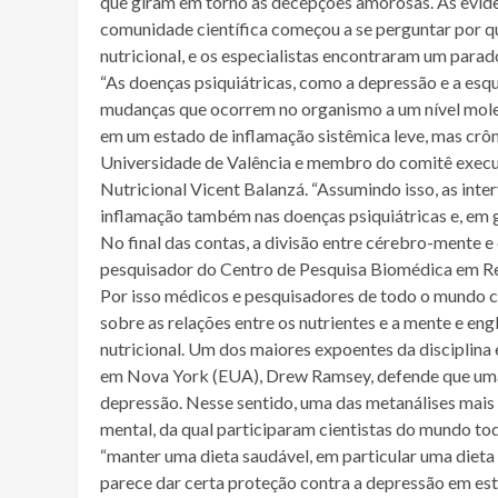
que giram em torno às decepções amorosas. As evidê
comunidade científica começou a se perguntar por q
nutricional, e os especialistas encontraram um parad
“As doenças psiquiátricas, como a depressão e a esqu
mudanças que ocorrem no organismo a um nível mole
em um estado de inflamação sistêmica leve, mas crôni
Universidade de Valência e membro do comitê execut
Nutricional Vicent Balanzá. “Assumindo isso, as inte
inflamação também nas doenças psiquiátricas e, em g
No final das contas, a divisão entre cérebro-mente 
pesquisador do Centro de Pesquisa Biomédica em R
Por isso médicos e pesquisadores de todo o mundo 
sobre as relações entre os nutrientes e a mente e e
nutricional. Um dos maiores expoentes da disciplina
em Nova York (EUA), Drew Ramsey, defende que uma 
depressão. Nesse sentido, uma das metanálises mais 
mental, da qual participaram cientistas do mundo to
“manter uma dieta saudável, em particular uma dieta 
parece dar certa proteção contra a depressão em es