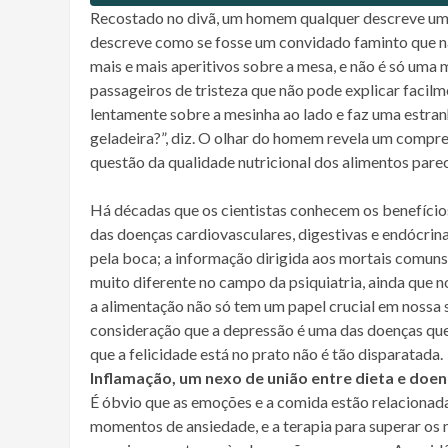
Recostado no divã, um homem qualquer descreve um s
descreve como se fosse um convidado faminto que não
mais e mais aperitivos sobre a mesa, e não é só uma
passageiros de tristeza que não pode explicar facilme
lentamente sobre a mesinha ao lado e faz uma estra
geladeira?”, diz. O olhar do homem revela um compre
questão da qualidade nutricional dos alimentos parece
Há décadas que os cientistas conhecem os benefício
das doenças cardiovasculares, digestivas e endócrina
pela boca; a informação dirigida aos mortais comuns 
muito diferente no campo da psiquiatria, ainda que 
a alimentação não só tem um papel crucial em nossa
consideração que a depressão é uma das doenças que s
que a felicidade está no prato não é tão disparatada.
Inflamação, um nexo de união entre dieta e doe
É óbvio que as emoções e a comida estão relacionada
momentos de ansiedade, e a terapia para superar os 