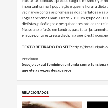
Nos testes clínicos é preciso exigir o mesmo rigo
importantíssima à população é que melhorar a dieta po
vacinar-se contra as promessas dos charlatões e as p
Logo saberemos mais. Desde 2013 um grupo de 300 pro
dietistas, psicólogos e pesquisadores básicos se reú
Nesse ano o farão em Londres para falar, justamente,
em que ponto está essa disciplina que já está ocupa
TEXTO RETIRADO DO SITE:
https://brasil.elpai
Continue
Previous:
Desejo sexual feminino: entenda como funciona 
Reading
que ele às vezes desaparece
RELACIONADOS