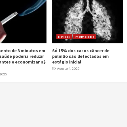
Notícias
Pneumologia
ento de 3 minutos em
Só 15% dos casos câncer de
 saúde poderia reduzir
pulmão são detectados em
antes e economizar R$
estágio inicial
Agosto 4, 2025
 2025