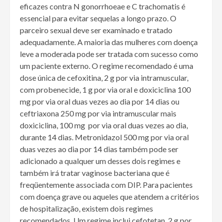
eficazes contra N gonorrhoeae e C trachomatis é
essencial para evitar sequelas a longo prazo. O
parceiro sexual deve ser examinado e tratado
adequadamente. A maioria das mulheres com doença
leve a moderada pode ser tratada com sucesso como
um paciente externo. O regime recomendado é uma
dose única de cefoxitina, 2 g por via intramuscular,
com probenecide, 1 g por via oral e doxiciclina 100
mg por via oral duas vezes ao dia por 14 dias ou
ceftriaxona 250 mg por via intramuscular mais
doxiciclina, 100 mg por via oral duas vezes ao dia,
durante 14 dias. Metronidazol 500 mg por via oral
duas vezes ao dia por 14 dias também pode ser
adicionado a qualquer um desses dois regimes e
também irá tratar vaginose bacteriana que é
freqüentemente associada com DIP. Para pacientes
com doença grave ou aqueles que atendem a critérios
de hospitalização, existem dois regimes
recomendados. Um regime inclui cefotetan, 2 g por