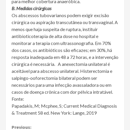
para melhor cobertura anaeróbica.
B. Medidas cirúrgicas
Os abscessos tubovarianos podem exigir excisão
cirúrgica ou aspiração transcutânea ou transvaginal. A
menos que haja suspeita de ruptura, instituir
antibioticoterapia de alta dose no hospital e
monitorar a terapia com ultrassonografia. Em 70%
dos casos, os antibióticos são eficazes; em 30%, há
resposta inadequada em 48 a 72 horas, e a intervenção
cirúrgica é necessária. A anexectomia unilateral é
aceitável para abscesso unilateral. Histerectomia e
salpingo-ooforectomia bilateral podem ser
necessários para uma infecção avassaladora ou em
casos de doença crônica com dor pélvica intratável.
Fonte:
Papadakis, M; Mcphee, S; Current Medical Diagnosis
& Treatment 58 ed. New York: Lange, 2019
Continue
Previous: