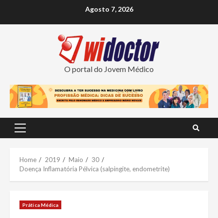
Skip
Agosto 7, 2026
to
content
O portal do Jovem Médico
Primary
Menu
Home
2019
Maio
30
Doença Inflamatória Pélvica (salpingite, endometrite)
Prática Médica