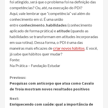
foi atingido, será que o problema foi na definição das
competências? Ou, até, na execução do PDI?
Aqui, vale lembrar que “competência” vai além do
conhecimento em si. É uma união
entre
conhecimento
,
habilidades
(conhecimento
aplicado de forma prática) e
atitude
(quando as
habilidades se transformam em atitudes incorporadas
em sua rotina). Dessa forma, o PDI é uma das
maneiras mais eficazes de
criar novos hábitos
. E você,
já sabe que hábitos quer mudar?
Fonte:
Na Prática – Fundação Estudar
Continue
Previous:
Pesquisas com anticorpo que atua como Cavalo
Reading
de Troia mostram novos resultados positivos
Next:
Enriquecendo com saúde: qual a importância de