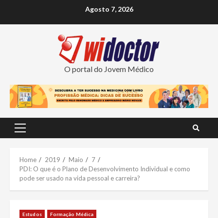
Skip
Agosto 7, 2026
to
content
O portal do Jovem Médico
Primary
Menu
Home
2019
Maio
7
PDI: O que é o Plano de Desenvolvimento Individual e como
pode ser usado na vida pessoal e carreira?
Estudos
Formação Médica