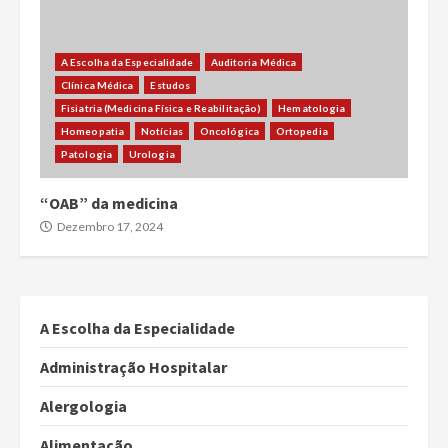
A Escolha da Especialidade
Auditoria Médica
Clínica Médica
Estudos
Fisiatria (Medicina Física e Reabilitação)
Hematologia
Homeopatia
Notícias
Oncológica
Ortopedia
Patologia
Urologia
“OAB” da medicina
Dezembro 17, 2024
A Escolha da Especialidade
Administração Hospitalar
Alergologia
Alimentação